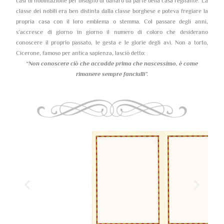
casi di nobilitazione per bisogno di danaro da parte della casa regnante. La
classe dei nobili era ben distinta dalla classe borghese e poteva fregiare la
propria casa con il loro emblema o stemma. Col passare degli anni,
s’accresce di giorno in giorno il numero di coloro che desiderano
conoscere il proprio passato, le gesta e le glorie degli avi. Non a torto,
Cicerone, famoso per antica sapienza, lasciò detto:
“Non conoscere ciò che accadde prima che nascessimo,
è come
rimanere sempre fanciulli”.