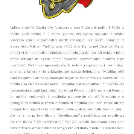
Antica e nobile Casata che fu decorata con il titolo di nobili. Il titolo di
nobile, antichissimo, è il primo gradino dell’ascesa nobiliare e veniva
concesso grazie a particolari meriti conseguiti per opere compiute in
favore della Patria.
“Nobilis, non vilis”,
dice Dante nel Convito. Ma gli
antichi ci danno un’altra definizione etimologica del titolo di nobile, cioè lo
fanno derivare dal verbo latino “
noscere”.
Varrone dice: “
Nobilis quasi
noscibilis”;
Porfirio ci apprende che la nobiltà rappresenta i meriti degli
antenati a la loro virtù eclatante, per questa definizione: “
Nobilitas nihil
aliud est quam claritas splendorque majorum, honor virtutis praemium”
. La
nobilta è la chiarezza del nome: “
Nobilitas est noscibilitas”. L
a nobiltà era
già conosciuta dagli Egizi, dagli Ebrei, dai Persiani, dai Greci e dai Romani.
La nobiltà medioevale è costituita pienamente sin dal X secolo e si
distingue in nobiltà di razza e nobiltà di nobilitazione. Non esiste alcuna
nazione ben regolata che non abbia avuto qualche idea della Nobiltà. Quelli
che ne fanno parte si dicono “
Gentiluomini”
e costituisce per eccellenza
ciò che dicesi
“Alta Aristocrazia”.
Nel XVI secolo, bastavano dieci anni
consecutivi di servizio militare per godere del titolo di nobile. Esistono molti