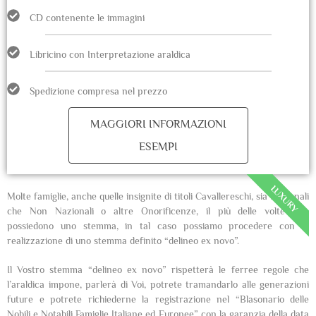
CD contenente le immagini
Libricino con Interpretazione araldica
Spedizione compresa nel prezzo
MAGGIORI INFORMAZIONI
ESEMPI
LUXURY
Molte famiglie, anche quelle insignite di titoli Cavallereschi, sia Nazionali
che Non Nazionali o altre Onorificenze, il più delle volte non
possiedono uno stemma, in tal caso possiamo procedere con la
realizzazione di uno stemma definito “delineo ex novo”.
Il Vostro stemma “delineo ex novo” rispetterà le ferree regole che
l’araldica impone, parlerà di Voi, potrete tramandarlo alle generazioni
future e potrete richiederne la registrazione nel “Blasonario delle
Nobili e Notabili Famiglie Italiane ed Europee” con la garanzia della data