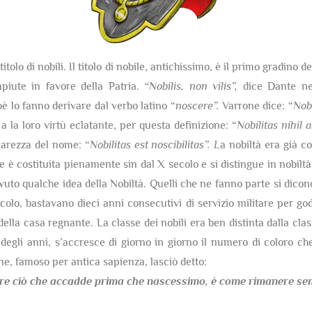
itolo di nobili. Il titolo di nobile, antichissimo, è il primo gradino 
mpiute in favore della Patria.
“Nobilis, non vilis”,
dice Dante nel
ioè lo fanno derivare dal verbo latino “
noscere”.
Varrone dice: “
Nobi
 a la loro virtù eclatante, per questa definizione: “
Nobilitas nihil
hiarezza del nome: “
Nobilitas est noscibilitas”. L
a nobiltà era già co
è costituita pienamente sin dal X secolo e si distingue in nobiltà 
uto qualche idea della Nobiltà. Quelli che ne fanno parte si dicon
olo, bastavano dieci anni consecutivi di servizio militare per gode
della casa regnante. La classe dei nobili era ben distinta dalla cla
egli anni, s’accresce di giorno in giorno il numero di coloro che
one, famoso per antica sapienza, lasciò detto:
re ciò che accadde prima che nascessimo,
è come rimanere semp