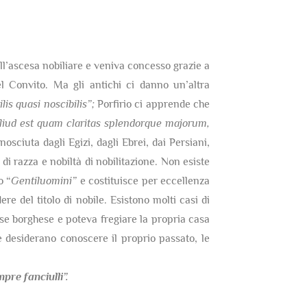
dell’ascesa nobiliare e veniva concesso grazie a
 Convito. Ma gli antichi ci danno un’altra
lis quasi noscibilis”;
Porfirio ci apprende che
 aliud est quam claritas splendorque majorum,
nosciuta dagli Egizi, dagli Ebrei, dai Persiani,
di razza e nobiltà di nobilitazione. Non esiste
o “
Gentiluomini”
e costituisce per eccellenza
re del titolo di nobile. Esistono molti casi di
sse borghese e poteva fregiare la propria casa
 desiderano conoscere il proprio passato, le
re fanciulli”.