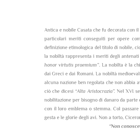
Antica e nobile Casata che fu decorata con il t
particolari meriti conseguiti per opere co
definizione etimologica del titolo di nobile, c
la nobiltà rappresenta i meriti degli antenati
honor virtutis praemium”
. La nobilta è la c
dai Greci e dai Romani. La nobiltà medioevale 
alcuna nazione ben regolata che non abbia av
ciò che dicesi
“Alta Aristocrazia”.
Nel XVI sec
nobilitazione per bisogno di danaro da parte 
con il loro emblema o stemma. Col passare d
gesta e le glorie degli avi. Non a torto, Cicer
“Non conosce