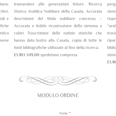
tano:
tramandare alle generazioni future. Ricerca
perg
chivi,
Storica Araldica Nobiliare della Casata. Accurata
stem
oli e
descrizione del titolo nobiliare concesso –
risp
fiche
Accurata e fedele ricostruzione dello stemma a
“ara
antico
colori Trascrizione delle notizie storiche che
trov
amene
hanno dato lustro alla Casata, copia di tutte le
ripor
fonti bibliografiche utilizzate al fine della ricerca.
bibli
EURO 349,00
spedizione compresa
stem
EUR
MODULO ORDINE
Nome