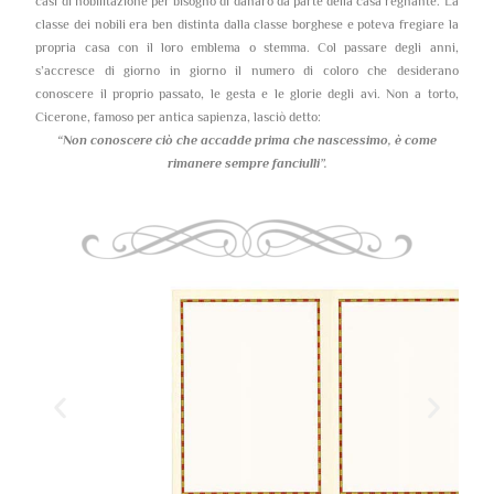
casi di nobilitazione per bisogno di danaro da parte della casa regnante. La
classe dei nobili era ben distinta dalla classe borghese e poteva fregiare la
propria casa con il loro emblema o stemma. Col passare degli anni,
s’accresce di giorno in giorno il numero di coloro che desiderano
conoscere il proprio passato, le gesta e le glorie degli avi. Non a torto,
Cicerone, famoso per antica sapienza, lasciò detto:
“Non conoscere ciò che accadde prima che nascessimo,
è come
rimanere sempre fanciulli”.