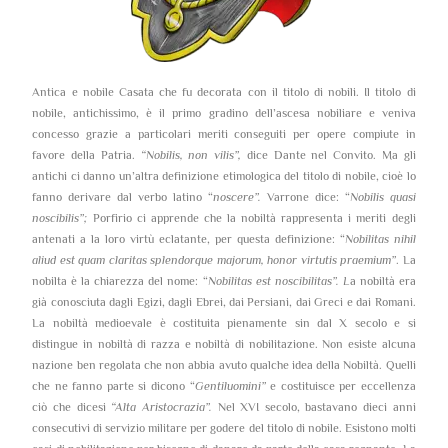
Antica e nobile Casata che fu decorata con il titolo di nobili. Il titolo di
nobile, antichissimo, è il primo gradino dell’ascesa nobiliare e veniva
concesso grazie a particolari meriti conseguiti per opere compiute in
favore della Patria.
“Nobilis, non vilis”,
dice Dante nel Convito. Ma gli
antichi ci danno un’altra definizione etimologica del titolo di nobile, cioè lo
fanno derivare dal verbo latino “
noscere”.
Varrone dice: “
Nobilis quasi
noscibilis”;
Porfirio ci apprende che la nobiltà rappresenta i meriti degli
antenati a la loro virtù eclatante, per questa definizione: “
Nobilitas nihil
aliud est quam claritas splendorque majorum, honor virtutis praemium”
. La
nobilta è la chiarezza del nome: “
Nobilitas est noscibilitas”. L
a nobiltà era
già conosciuta dagli Egizi, dagli Ebrei, dai Persiani, dai Greci e dai Romani.
La nobiltà medioevale è costituita pienamente sin dal X secolo e si
distingue in nobiltà di razza e nobiltà di nobilitazione. Non esiste alcuna
nazione ben regolata che non abbia avuto qualche idea della Nobiltà. Quelli
che ne fanno parte si dicono “
Gentiluomini”
e costituisce per eccellenza
ciò che dicesi
“Alta Aristocrazia”.
Nel XVI secolo, bastavano dieci anni
consecutivi di servizio militare per godere del titolo di nobile. Esistono molti