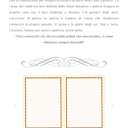
casi di nobilitazione per bisogno di danaro da parte della casa regnante. La
classe dei nobili era ben distinta dalla classe borghese e poteva fregiare la
propria casa con il loro emblema o stemma. Col passare degli anni,
s’accresce di giorno in giorno il numero di coloro che desiderano
conoscere il proprio passato, le gesta e le glorie degli avi. Non a torto,
Cicerone, famoso per antica sapienza, lasciò detto:
“Non conoscere ciò che accadde prima che nascessimo,
è come
rimanere sempre fanciulli”.