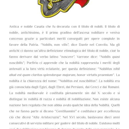
Antica e nobile Casata che fu decorata con il titolo di nobili. Il titolo di
nobile, antichissimo, è il primo gradino dell’ascesa nobiliare e veniva
concesso grazie a particolari meriti conseguiti per opere compiute in
favore della Patria.
“Nobilis, non vilis”,
dice Dante nel Convito. Ma gli
antichi ci danno un’altra definizione etimologica del titolo di nobile, cioè lo
fanno derivare dal verbo latino “
noscere”.
Varrone dice: “
Nobilis quasi
noscibilis”;
Porfirio ci apprende che la nobiltà rappresenta i meriti degli
antenati a la loro virtù eclatante, per questa definizione: “
Nobilitas nihil
aliud est quam claritas splendorque majorum, honor virtutis praemium”
. La
nobilta è la chiarezza del nome: “
Nobilitas est noscibilitas”. L
a nobiltà era
già conosciuta dagli Egizi, dagli Ebrei, dai Persiani, dai Greci e dai Romani.
La nobiltà medioevale è costituita pienamente sin dal X secolo e si
distingue in nobiltà di razza e nobiltà di nobilitazione. Non esiste alcuna
nazione ben regolata che non abbia avuto qualche idea della Nobiltà. Quelli
che ne fanno parte si dicono “
Gentiluomini”
e costituisce per eccellenza
ciò che dicesi
“Alta Aristocrazia”.
Nel XVI secolo, bastavano dieci anni
consecutivi di servizio militare per godere del titolo di nobile. Esistono molti