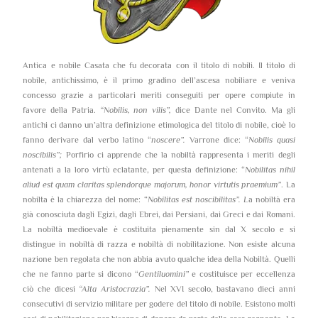
Antica e nobile Casata che fu decorata con il titolo di nobili. Il titolo di
nobile, antichissimo, è il primo gradino dell’ascesa nobiliare e veniva
concesso grazie a particolari meriti conseguiti per opere compiute in
favore della Patria.
“Nobilis, non vilis”,
dice Dante nel Convito. Ma gli
antichi ci danno un’altra definizione etimologica del titolo di nobile, cioè lo
fanno derivare dal verbo latino “
noscere”.
Varrone dice: “
Nobilis quasi
noscibilis”;
Porfirio ci apprende che la nobiltà rappresenta i meriti degli
antenati a la loro virtù eclatante, per questa definizione: “
Nobilitas nihil
aliud est quam claritas splendorque majorum, honor virtutis praemium”
. La
nobilta è la chiarezza del nome: “
Nobilitas est noscibilitas”. L
a nobiltà era
già conosciuta dagli Egizi, dagli Ebrei, dai Persiani, dai Greci e dai Romani.
La nobiltà medioevale è costituita pienamente sin dal X secolo e si
distingue in nobiltà di razza e nobiltà di nobilitazione. Non esiste alcuna
nazione ben regolata che non abbia avuto qualche idea della Nobiltà. Quelli
che ne fanno parte si dicono “
Gentiluomini”
e costituisce per eccellenza
ciò che dicesi
“Alta Aristocrazia”.
Nel XVI secolo, bastavano dieci anni
consecutivi di servizio militare per godere del titolo di nobile. Esistono molti