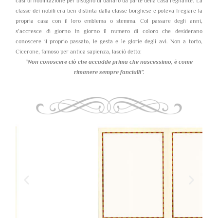
casi di nobilitazione per bisogno di danaro da parte della casa regnante. La
classe dei nobili era ben distinta dalla classe borghese e poteva fregiare la
propria casa con il loro emblema o stemma. Col passare degli anni,
s’accresce di giorno in giorno il numero di coloro che desiderano
conoscere il proprio passato, le gesta e le glorie degli avi. Non a torto,
Cicerone, famoso per antica sapienza, lasciò detto:
“Non conoscere ciò che accadde prima che nascessimo,
è come
rimanere sempre fanciulli”.