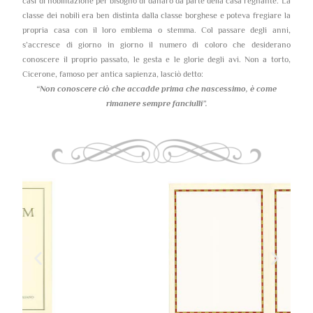
casi di nobilitazione per bisogno di danaro da parte della casa regnante. La
classe dei nobili era ben distinta dalla classe borghese e poteva fregiare la
propria casa con il loro emblema o stemma. Col passare degli anni,
s’accresce di giorno in giorno il numero di coloro che desiderano
conoscere il proprio passato, le gesta e le glorie degli avi. Non a torto,
Cicerone, famoso per antica sapienza, lasciò detto:
“Non conoscere ciò che accadde prima che nascessimo,
è come
rimanere sempre fanciulli”.