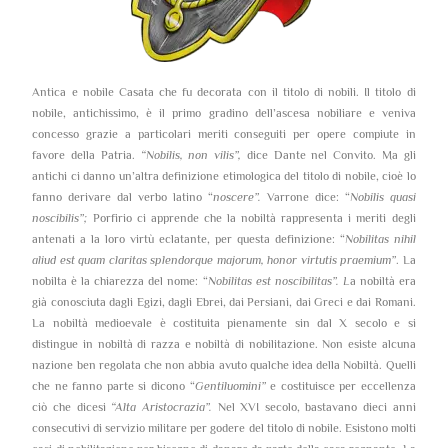
Antica e nobile Casata che fu decorata con il titolo di nobili. Il titolo di
nobile, antichissimo, è il primo gradino dell’ascesa nobiliare e veniva
concesso grazie a particolari meriti conseguiti per opere compiute in
favore della Patria.
“Nobilis, non vilis”,
dice Dante nel Convito. Ma gli
antichi ci danno un’altra definizione etimologica del titolo di nobile, cioè lo
fanno derivare dal verbo latino “
noscere”.
Varrone dice: “
Nobilis quasi
noscibilis”;
Porfirio ci apprende che la nobiltà rappresenta i meriti degli
antenati a la loro virtù eclatante, per questa definizione: “
Nobilitas nihil
aliud est quam claritas splendorque majorum, honor virtutis praemium”
. La
nobilta è la chiarezza del nome: “
Nobilitas est noscibilitas”. L
a nobiltà era
già conosciuta dagli Egizi, dagli Ebrei, dai Persiani, dai Greci e dai Romani.
La nobiltà medioevale è costituita pienamente sin dal X secolo e si
distingue in nobiltà di razza e nobiltà di nobilitazione. Non esiste alcuna
nazione ben regolata che non abbia avuto qualche idea della Nobiltà. Quelli
che ne fanno parte si dicono “
Gentiluomini”
e costituisce per eccellenza
ciò che dicesi
“Alta Aristocrazia”.
Nel XVI secolo, bastavano dieci anni
consecutivi di servizio militare per godere del titolo di nobile. Esistono molti