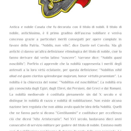
Antica e nobile Casata che fu decorata con il titolo di nobili. Il titolo di
nobile, antichissimo, è il primo gradino dell’ascesa nobiliare e veniva
concesso grazie a particolari meriti conseguiti per opere compiute in
favore della Patria.
“Nobilis, non vilis”,
dice Dante nel Convito. Ma gli
antichi ci danno un’altra definizione etimologica del titolo di nobile, cioè lo
fanno derivare dal verbo latino “
noscere”.
Varrone dice: “
Nobilis quasi
noscibilis”;
Porfirio ci apprende che la nobiltà rappresenta i meriti degli
antenati a la loro virtù eclatante, per questa definizione: “
Nobilitas nihil
aliud est quam claritas splendorque majorum, honor virtutis praemium”
. La
nobilta è la chiarezza del nome: “
Nobilitas est noscibilitas”. L
a nobiltà era
già conosciuta dagli Egizi, dagli Ebrei, dai Persiani, dai Greci e dai Romani.
La nobiltà medioevale è costituita pienamente sin dal X secolo e si
distingue in nobiltà di razza e nobiltà di nobilitazione. Non esiste alcuna
nazione ben regolata che non abbia avuto qualche idea della Nobiltà. Quelli
che ne fanno parte si dicono “
Gentiluomini”
e costituisce per eccellenza
ciò che dicesi
“Alta Aristocrazia”.
Nel XVI secolo, bastavano dieci anni
consecutivi di servizio militare per godere del titolo di nobile. Esistono molti