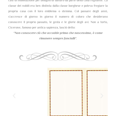
casi di nobilitazione per bisogno di danaro da parte della casa regnante. La
classe dei nobili era ben distinta dalla classe borghese e poteva fregiare la
propria casa con il loro emblema o stemma. Col passare degli anni,
s’accresce di giorno in giorno il numero di coloro che desiderano
conoscere il proprio passato, le gesta e le glorie degli avi. Non a torto,
Cicerone, famoso per antica sapienza, lasciò detto:
“Non conoscere ciò che accadde prima che nascessimo,
è come
rimanere sempre fanciulli”.