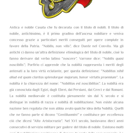
Antica e nobile Casata che fu decorata con il titolo di nobili. Il titolo di
nobile, antichissimo, è il primo gradino dell’ascesa nobiliare e veniva
concesso grazie a particolari meriti conseguiti per opere compiute in
favore della Patria.
“Nobilis, non vilis”,
dice Dante nel Convito. Ma gli
antichi ci danno un’altra definizione etimologica del titolo di nobile, cioè lo
fanno derivare dal verbo latino “
noscere”.
Varrone dice: “
Nobilis quasi
noscibilis”;
Porfirio ci apprende che la nobiltà rappresenta i meriti degli
antenati a la loro virtù eclatante, per questa definizione: “
Nobilitas nihil
aliud est quam claritas splendorque majorum, honor virtutis praemium”
. La
nobilta è la chiarezza del nome: “
Nobilitas est noscibilitas”. L
a nobiltà era
già conosciuta dagli Egizi, dagli Ebrei, dai Persiani, dai Greci e dai Romani.
La nobiltà medioevale è costituita pienamente sin dal X secolo e si
distingue in nobiltà di razza e nobiltà di nobilitazione. Non esiste alcuna
nazione ben regolata che non abbia avuto qualche idea della Nobiltà. Quelli
che ne fanno parte si dicono “
Gentiluomini”
e costituisce per eccellenza
ciò che dicesi
“Alta Aristocrazia”.
Nel XVI secolo, bastavano dieci anni
consecutivi di servizio militare per godere del titolo di nobile. Esistono molti