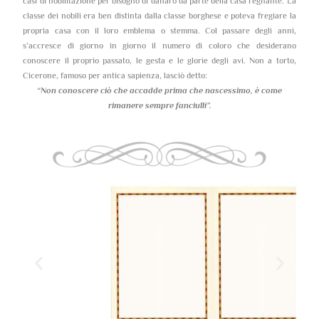
casi di nobilitazione per bisogno di danaro da parte della casa regnante. La
classe dei nobili era ben distinta dalla classe borghese e poteva fregiare la
propria casa con il loro emblema o stemma. Col passare degli anni,
s’accresce di giorno in giorno il numero di coloro che desiderano
conoscere il proprio passato, le gesta e le glorie degli avi. Non a torto,
Cicerone, famoso per antica sapienza, lasciò detto:
“Non conoscere ciò che accadde prima che nascessimo,
è come
rimanere sempre fanciulli”.