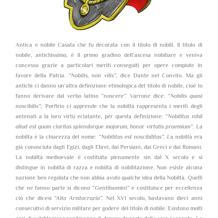
Antica e nobile Casata che fu decorata con il titolo di nobili. Il titolo di
nobile, antichissimo, è il primo gradino dell’ascesa nobiliare e veniva
concesso grazie a particolari meriti conseguiti per opere compiute in
favore della Patria.
“Nobilis, non vilis”,
dice Dante nel Convito. Ma gli
antichi ci danno un’altra definizione etimologica del titolo di nobile, cioè lo
fanno derivare dal verbo latino “
noscere”.
Varrone dice: “
Nobilis quasi
noscibilis”;
Porfirio ci apprende che la nobiltà rappresenta i meriti degli
antenati a la loro virtù eclatante, per questa definizione: “
Nobilitas nihil
aliud est quam claritas splendorque majorum, honor virtutis praemium”
. La
nobilta è la chiarezza del nome: “
Nobilitas est noscibilitas”. L
a nobiltà era
già conosciuta dagli Egizi, dagli Ebrei, dai Persiani, dai Greci e dai Romani.
La nobiltà medioevale è costituita pienamente sin dal X secolo e si
distingue in nobiltà di razza e nobiltà di nobilitazione. Non esiste alcuna
nazione ben regolata che non abbia avuto qualche idea della Nobiltà. Quelli
che ne fanno parte si dicono “
Gentiluomini”
e costituisce per eccellenza
ciò che dicesi
“Alta Aristocrazia”.
Nel XVI secolo, bastavano dieci anni
consecutivi di servizio militare per godere del titolo di nobile. Esistono molti