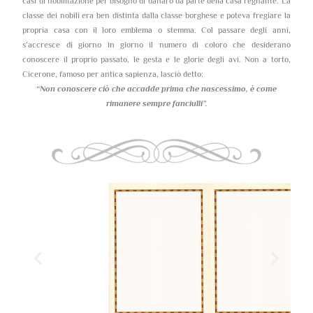
casi di nobilitazione per bisogno di danaro da parte della casa regnante. La
classe dei nobili era ben distinta dalla classe borghese e poteva fregiare la
propria casa con il loro emblema o stemma. Col passare degli anni,
s’accresce di giorno in giorno il numero di coloro che desiderano
conoscere il proprio passato, le gesta e le glorie degli avi. Non a torto,
Cicerone, famoso per antica sapienza, lasciò detto:
“Non conoscere ciò che accadde prima che nascessimo,
è come
rimanere sempre fanciulli”.