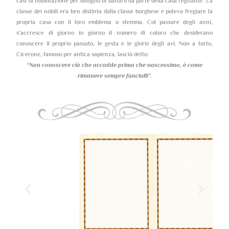
casi di nobilitazione per bisogno di danaro da parte della casa regnante. La
classe dei nobili era ben distinta dalla classe borghese e poteva fregiare la
propria casa con il loro emblema o stemma. Col passare degli anni,
s’accresce di giorno in giorno il numero di coloro che desiderano
conoscere il proprio passato, le gesta e le glorie degli avi. Non a torto,
Cicerone, famoso per antica sapienza, lasciò detto:
“Non conoscere ciò che accadde prima che nascessimo,
è come
rimanere sempre fanciulli”.