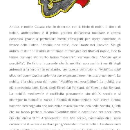
Antica e nobile Casata che fu decorata con il titolo di nobili. Il titolo di
nobile, antichissimo, è il primo gradino dell’ascesa nobiliare e veniva
concesso grazie a particolari meriti conseguiti per opere compiute in
favore della Patria.
“Nobilis, non vilis”,
dice Dante nel Convito. Ma gli
antichi ci danno un’altra definizione etimologica del titolo di nobile, cioè lo
fanno derivare dal verbo latino “
noscere”.
Varrone dice: “
Nobilis quasi
noscibilis”;
Porfirio ci apprende che la nobiltà rappresenta i meriti degli
antenati a la loro virtù eclatante, per questa definizione: “
Nobilitas nihil
aliud est quam claritas splendorque majorum, honor virtutis praemium”
. La
nobilta è la chiarezza del nome: “
Nobilitas est noscibilitas”. L
a nobiltà era
già conosciuta dagli Egizi, dagli Ebrei, dai Persiani, dai Greci e dai Romani.
La nobiltà medioevale è costituita pienamente sin dal X secolo e si
distingue in nobiltà di razza e nobiltà di nobilitazione. Non esiste alcuna
nazione ben regolata che non abbia avuto qualche idea della Nobiltà. Quelli
che ne fanno parte si dicono “
Gentiluomini”
e costituisce per eccellenza
ciò che dicesi
“Alta Aristocrazia”.
Nel XVI secolo, bastavano dieci anni
consecutivi di servizio militare per godere del titolo di nobile. Esistono molti