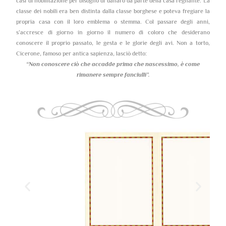
casi di nobilitazione per bisogno di danaro da parte della casa regnante. La
classe dei nobili era ben distinta dalla classe borghese e poteva fregiare la
propria casa con il loro emblema o stemma. Col passare degli anni,
s’accresce di giorno in giorno il numero di coloro che desiderano
conoscere il proprio passato, le gesta e le glorie degli avi. Non a torto,
Cicerone, famoso per antica sapienza, lasciò detto:
“Non conoscere ciò che accadde prima che nascessimo,
è come
rimanere sempre fanciulli”.