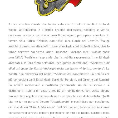
Antica e nobile Casata che fu decorata con il titolo di nobili. Il titolo di
nobile, antichissimo, è il primo gradino dell’ascesa nobiliare e veniva
concesso grazie a particolari meriti conseguiti per opere compiute in
favore della Patria.
“Nobilis, non vilis”,
dice Dante nel Convito. Ma gli
antichi ci danno un’altra definizione etimologica del titolo di nobile, cioè lo
fanno derivare dal verbo latino “
noscere”.
Varrone dice: “
Nobilis quasi
noscibilis”;
Porfirio ci apprende che la nobiltà rappresenta i meriti degli
antenati a la loro virtù eclatante, per questa definizione: “
Nobilitas nihil
aliud est quam claritas splendorque majorum, honor virtutis praemium”
. La
nobilta è la chiarezza del nome: “
Nobilitas est noscibilitas”. L
a nobiltà era
già conosciuta dagli Egizi, dagli Ebrei, dai Persiani, dai Greci e dai Romani.
La nobiltà medioevale è costituita pienamente sin dal X secolo e si
distingue in nobiltà di razza e nobiltà di nobilitazione. Non esiste alcuna
nazione ben regolata che non abbia avuto qualche idea della Nobiltà. Quelli
che ne fanno parte si dicono “
Gentiluomini”
e costituisce per eccellenza
ciò che dicesi
“Alta Aristocrazia”.
Nel XVI secolo, bastavano dieci anni
consecutivi di servizio militare per godere del titolo di nobile. Esistono molti