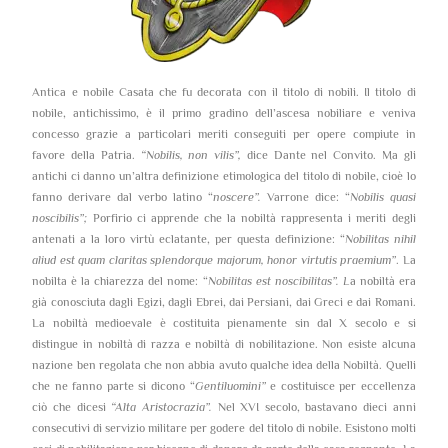
Antica e nobile Casata che fu decorata con il titolo di nobili. Il titolo di
nobile, antichissimo, è il primo gradino dell’ascesa nobiliare e veniva
concesso grazie a particolari meriti conseguiti per opere compiute in
favore della Patria.
“Nobilis, non vilis”,
dice Dante nel Convito. Ma gli
antichi ci danno un’altra definizione etimologica del titolo di nobile, cioè lo
fanno derivare dal verbo latino “
noscere”.
Varrone dice: “
Nobilis quasi
noscibilis”;
Porfirio ci apprende che la nobiltà rappresenta i meriti degli
antenati a la loro virtù eclatante, per questa definizione: “
Nobilitas nihil
aliud est quam claritas splendorque majorum, honor virtutis praemium”
. La
nobilta è la chiarezza del nome: “
Nobilitas est noscibilitas”. L
a nobiltà era
già conosciuta dagli Egizi, dagli Ebrei, dai Persiani, dai Greci e dai Romani.
La nobiltà medioevale è costituita pienamente sin dal X secolo e si
distingue in nobiltà di razza e nobiltà di nobilitazione. Non esiste alcuna
nazione ben regolata che non abbia avuto qualche idea della Nobiltà. Quelli
che ne fanno parte si dicono “
Gentiluomini”
e costituisce per eccellenza
ciò che dicesi
“Alta Aristocrazia”.
Nel XVI secolo, bastavano dieci anni
consecutivi di servizio militare per godere del titolo di nobile. Esistono molti