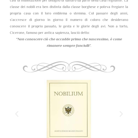
casi di nobilitazione per bisogno di danaro da parte della casa regnante. La
classe dei nobili era ben distinta dalla classe borghese e poteva fregiare la
propria casa con il loro emblema o stemma. Col passare degli anni,
s’accresce di giorno in giorno il numero di coloro che desiderano
conoscere il proprio passato, le gesta e le glorie degli avi. Non a torto,
Cicerone, famoso per antica sapienza, lasciò detto:
“Non conoscere ciò che accadde prima che nascessimo,
è come
rimanere sempre fanciulli”.