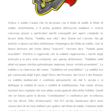
Antica e nobile Casata che fu decorata con il titolo di nobili. Il titolo di
nobile, antichissimo, è il primo gradino dell’ascesa nobiliare e veniva
concesso grazie a particolari meriti conseguiti per opere compiute in
favore della Patria.
“Nobilis, non vilis”,
dice Dante nel Convito. Ma gli
antichi ci danno un’altra definizione etimologica del titolo di nobile, cioè lo
fanno derivare dal verbo latino “
noscere”.
Varrone dice: “
Nobilis quasi
noscibilis”;
Porfirio ci apprende che la nobiltà rappresenta i meriti degli
antenati a la loro virtù eclatante, per questa definizione: “
Nobilitas nihil
aliud est quam claritas splendorque majorum, honor virtutis praemium”
. La
nobilta è la chiarezza del nome: “
Nobilitas est noscibilitas”. L
a nobiltà era
già conosciuta dagli Egizi, dagli Ebrei, dai Persiani, dai Greci e dai Romani.
La nobiltà medioevale è costituita pienamente sin dal X secolo e si
distingue in nobiltà di razza e nobiltà di nobilitazione. Non esiste alcuna
nazione ben regolata che non abbia avuto qualche idea della Nobiltà. Quelli
che ne fanno parte si dicono “
Gentiluomini”
e costituisce per eccellenza
ciò che dicesi
“Alta Aristocrazia”.
Nel XVI secolo, bastavano dieci anni
consecutivi di servizio militare per godere del titolo di nobile. Esistono molti