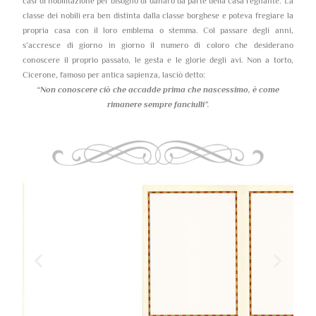
casi di nobilitazione per bisogno di danaro da parte della casa regnante. La
classe dei nobili era ben distinta dalla classe borghese e poteva fregiare la
propria casa con il loro emblema o stemma. Col passare degli anni,
s’accresce di giorno in giorno il numero di coloro che desiderano
conoscere il proprio passato, le gesta e le glorie degli avi. Non a torto,
Cicerone, famoso per antica sapienza, lasciò detto:
“Non conoscere ciò che accadde prima che nascessimo,
è come
rimanere sempre fanciulli”.