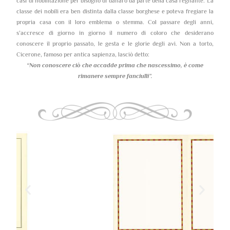
casi di nobilitazione per bisogno di danaro da parte della casa regnante. La
classe dei nobili era ben distinta dalla classe borghese e poteva fregiare la
propria casa con il loro emblema o stemma. Col passare degli anni,
s’accresce di giorno in giorno il numero di coloro che desiderano
conoscere il proprio passato, le gesta e le glorie degli avi. Non a torto,
Cicerone, famoso per antica sapienza, lasciò detto:
“Non conoscere ciò che accadde prima che nascessimo,
è come
rimanere sempre fanciulli”.