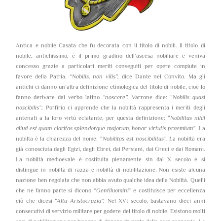
Antica e nobile Casata che fu decorata con il titolo di nobili. Il titolo di
nobile, antichissimo, è il primo gradino dell’ascesa nobiliare e veniva
concesso grazie a particolari meriti conseguiti per opere compiute in
favore della Patria.
“Nobilis, non vilis”,
dice Dante nel Convito. Ma gli
antichi ci danno un’altra definizione etimologica del titolo di nobile, cioè lo
fanno derivare dal verbo latino “
noscere”.
Varrone dice: “
Nobilis quasi
noscibilis”;
Porfirio ci apprende che la nobiltà rappresenta i meriti degli
antenati a la loro virtù eclatante, per questa definizione: “
Nobilitas nihil
aliud est quam claritas splendorque majorum, honor virtutis praemium”
. La
nobilta è la chiarezza del nome: “
Nobilitas est noscibilitas”. L
a nobiltà era
già conosciuta dagli Egizi, dagli Ebrei, dai Persiani, dai Greci e dai Romani.
La nobiltà medioevale è costituita pienamente sin dal X secolo e si
distingue in nobiltà di razza e nobiltà di nobilitazione. Non esiste alcuna
nazione ben regolata che non abbia avuto qualche idea della Nobiltà. Quelli
che ne fanno parte si dicono “
Gentiluomini”
e costituisce per eccellenza
ciò che dicesi
“Alta Aristocrazia”.
Nel XVI secolo, bastavano dieci anni
consecutivi di servizio militare per godere del titolo di nobile. Esistono molti