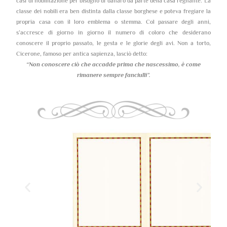
casi di nobilitazione per bisogno di danaro da parte della casa regnante. La
classe dei nobili era ben distinta dalla classe borghese e poteva fregiare la
propria casa con il loro emblema o stemma. Col passare degli anni,
s’accresce di giorno in giorno il numero di coloro che desiderano
conoscere il proprio passato, le gesta e le glorie degli avi. Non a torto,
Cicerone, famoso per antica sapienza, lasciò detto:
“Non conoscere ciò che accadde prima che nascessimo,
è come
rimanere sempre fanciulli”.