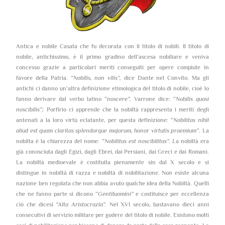
Antica e nobile Casata che fu decorata con il titolo di nobili. Il titolo di
nobile, antichissimo, è il primo gradino dell’ascesa nobiliare e veniva
concesso grazie a particolari meriti conseguiti per opere compiute in
favore della Patria.
“Nobilis, non vilis”,
dice Dante nel Convito. Ma gli
antichi ci danno un’altra definizione etimologica del titolo di nobile, cioè lo
fanno derivare dal verbo latino “
noscere”.
Varrone dice: “
Nobilis quasi
noscibilis”;
Porfirio ci apprende che la nobiltà rappresenta i meriti degli
antenati a la loro virtù eclatante, per questa definizione: “
Nobilitas nihil
aliud est quam claritas splendorque majorum, honor virtutis praemium”
. La
nobilta è la chiarezza del nome: “
Nobilitas est noscibilitas”. L
a nobiltà era
già conosciuta dagli Egizi, dagli Ebrei, dai Persiani, dai Greci e dai Romani.
La nobiltà medioevale è costituita pienamente sin dal X secolo e si
distingue in nobiltà di razza e nobiltà di nobilitazione. Non esiste alcuna
nazione ben regolata che non abbia avuto qualche idea della Nobiltà. Quelli
che ne fanno parte si dicono “
Gentiluomini”
e costituisce per eccellenza
ciò che dicesi
“Alta Aristocrazia”.
Nel XVI secolo, bastavano dieci anni
consecutivi di servizio militare per godere del titolo di nobile. Esistono molti