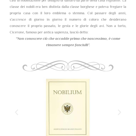
casi di nobilitazione per bisogno di danaro da parte della casa regnante. La
classe dei nobili era ben distinta dalla classe borghese e poteva fregiare la
propria casa con il loro emblema o stemma. Col passare degli anni,
s’accresce di giorno in giorno il numero di coloro che desiderano
conoscere il proprio passato, le gesta e le glorie degli avi. Non a torto,
Cicerone, famoso per antica sapienza, lasciò detto:
“Non conoscere ciò che accadde prima che nascessimo,
è come
rimanere sempre fanciulli”.