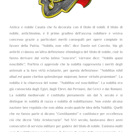
Antica e nobile Casata che fu decorata con il titolo di nobili. Il titolo di
nobile, antichissimo, è il primo gradino dell’ascesa nobiliare e veniva
concesso grazie a particolari meriti conseguiti per opere compiute in
favore della Patria.
“Nobilis, non vilis”,
dice Dante nel Convito. Ma gli
antichi ci danno un’altra definizione etimologica del titolo di nobile, cioè lo
fanno derivare dal verbo latino “
noscere”.
Varrone dice: “
Nobilis quasi
noscibilis”;
Porfirio ci apprende che la nobiltà rappresenta i meriti degli
antenati a la loro virtù eclatante, per questa definizione: “
Nobilitas nihil
aliud est quam claritas splendorque majorum, honor virtutis praemium”
. La
nobilta è la chiarezza del nome: “
Nobilitas est noscibilitas”. L
a nobiltà era
già conosciuta dagli Egizi, dagli Ebrei, dai Persiani, dai Greci e dai Romani.
La nobiltà medioevale è costituita pienamente sin dal X secolo e si
distingue in nobiltà di razza e nobiltà di nobilitazione. Non esiste alcuna
nazione ben regolata che non abbia avuto qualche idea della Nobiltà. Quelli
che ne fanno parte si dicono “
Gentiluomini”
e costituisce per eccellenza
ciò che dicesi
“Alta Aristocrazia”.
Nel XVI secolo, bastavano dieci anni
consecutivi di servizio militare per godere del titolo di nobile. Esistono molti