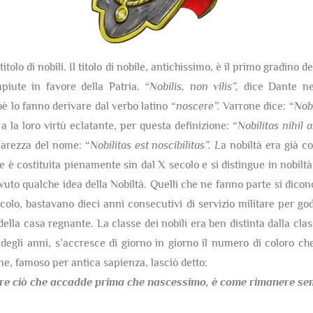
itolo di nobili. Il titolo di nobile, antichissimo, è il primo gradino 
mpiute in favore della Patria.
“Nobilis, non vilis”,
dice Dante nel
ioè lo fanno derivare dal verbo latino “
noscere”.
Varrone dice: “
Nobi
 a la loro virtù eclatante, per questa definizione: “
Nobilitas nihil
hiarezza del nome: “
Nobilitas est noscibilitas”. L
a nobiltà era già co
è costituita pienamente sin dal X secolo e si distingue in nobiltà 
uto qualche idea della Nobiltà. Quelli che ne fanno parte si dicon
olo, bastavano dieci anni consecutivi di servizio militare per gode
della casa regnante. La classe dei nobili era ben distinta dalla cla
egli anni, s’accresce di giorno in giorno il numero di coloro che
one, famoso per antica sapienza, lasciò detto:
re ciò che accadde prima che nascessimo,
è come rimanere semp