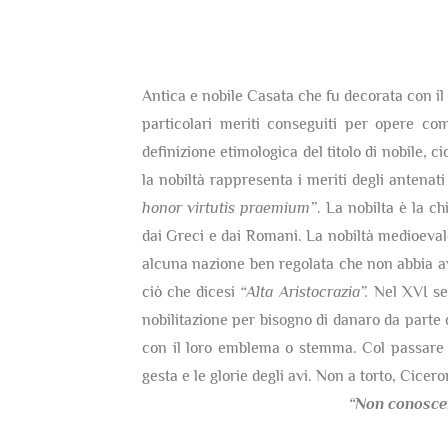
Antica e nobile Casata che fu decorata con il t
particolari meriti conseguiti per opere co
definizione etimologica del titolo di nobile, c
la nobiltà rappresenta i meriti degli antenati
honor virtutis praemium”
. La nobilta è la c
dai Greci e dai Romani. La nobiltà medioevale 
alcuna nazione ben regolata che non abbia av
ciò che dicesi
“Alta Aristocrazia”.
Nel XVI sec
nobilitazione per bisogno di danaro da parte 
con il loro emblema o stemma. Col passare d
gesta e le glorie degli avi. Non a torto, Cicer
“Non conosce