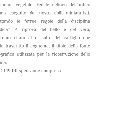
amena vegetale. Fedele delineo dell’antico
ma eseguito dai nostri abili miniaturisti,
ettando le ferree regole della disciplina
ldica”. A riprova del bello e del vero,
eremo citato al di sotto del cartiglio che
ta trascritto il cognome, il titolo della fonte
ografica utilizzata per la ricostruzione dello
ma.
O 149,00
spedizione compresa