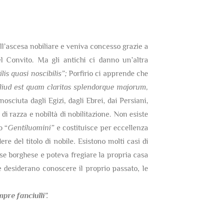
dell’ascesa nobiliare e veniva concesso grazie a
 Convito. Ma gli antichi ci danno un’altra
lis quasi noscibilis”;
Porfirio ci apprende che
 aliud est quam claritas splendorque majorum,
nosciuta dagli Egizi, dagli Ebrei, dai Persiani,
di razza e nobiltà di nobilitazione. Non esiste
o “
Gentiluomini”
e costituisce per eccellenza
re del titolo di nobile. Esistono molti casi di
sse borghese e poteva fregiare la propria casa
 desiderano conoscere il proprio passato, le
re fanciulli”.