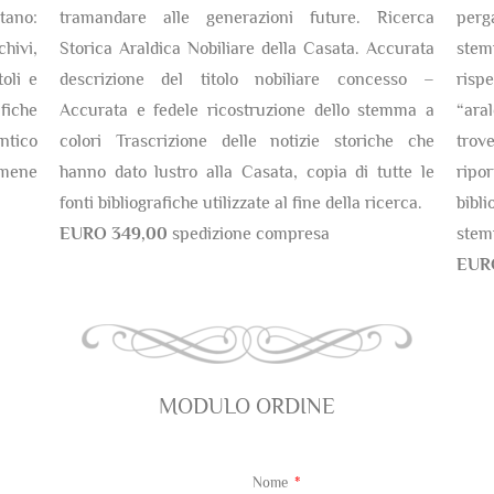
tano:
tramandare alle generazioni future. Ricerca
perg
chivi,
Storica Araldica Nobiliare della Casata. Accurata
stem
oli e
descrizione del titolo nobiliare concesso –
risp
fiche
Accurata e fedele ricostruzione dello stemma a
“ara
antico
colori Trascrizione delle notizie storiche che
trov
amene
hanno dato lustro alla Casata, copia di tutte le
ripor
fonti bibliografiche utilizzate al fine della ricerca.
bibli
EURO 349,00
spedizione compresa
stem
EUR
MODULO ORDINE
Nome