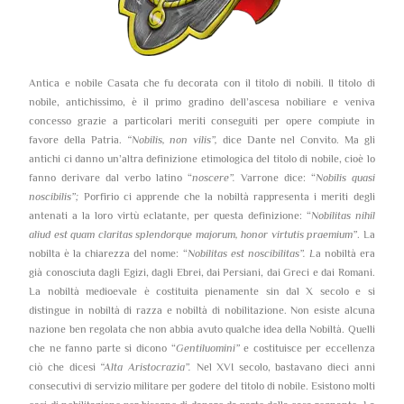
Antica e nobile Casata che fu decorata con il titolo di nobili. Il titolo di
nobile, antichissimo, è il primo gradino dell’ascesa nobiliare e veniva
concesso grazie a particolari meriti conseguiti per opere compiute in
favore della Patria.
“Nobilis, non vilis”,
dice Dante nel Convito. Ma gli
antichi ci danno un’altra definizione etimologica del titolo di nobile, cioè lo
fanno derivare dal verbo latino “
noscere”.
Varrone dice: “
Nobilis quasi
noscibilis”;
Porfirio ci apprende che la nobiltà rappresenta i meriti degli
antenati a la loro virtù eclatante, per questa definizione: “
Nobilitas nihil
aliud est quam claritas splendorque majorum, honor virtutis praemium”
. La
nobilta è la chiarezza del nome: “
Nobilitas est noscibilitas”. L
a nobiltà era
già conosciuta dagli Egizi, dagli Ebrei, dai Persiani, dai Greci e dai Romani.
La nobiltà medioevale è costituita pienamente sin dal X secolo e si
distingue in nobiltà di razza e nobiltà di nobilitazione. Non esiste alcuna
nazione ben regolata che non abbia avuto qualche idea della Nobiltà. Quelli
che ne fanno parte si dicono “
Gentiluomini”
e costituisce per eccellenza
ciò che dicesi
“Alta Aristocrazia”.
Nel XVI secolo, bastavano dieci anni
consecutivi di servizio militare per godere del titolo di nobile. Esistono molti