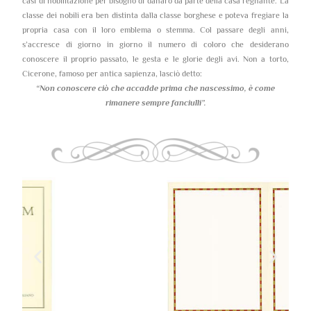
casi di nobilitazione per bisogno di danaro da parte della casa regnante. La
classe dei nobili era ben distinta dalla classe borghese e poteva fregiare la
propria casa con il loro emblema o stemma. Col passare degli anni,
s’accresce di giorno in giorno il numero di coloro che desiderano
conoscere il proprio passato, le gesta e le glorie degli avi. Non a torto,
Cicerone, famoso per antica sapienza, lasciò detto:
“Non conoscere ciò che accadde prima che nascessimo,
è come
rimanere sempre fanciulli”.