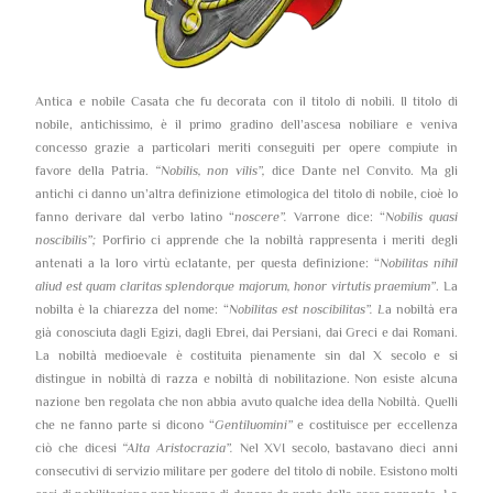
Antica e nobile Casata che fu decorata con il titolo di nobili. Il titolo di
nobile, antichissimo, è il primo gradino dell’ascesa nobiliare e veniva
concesso grazie a particolari meriti conseguiti per opere compiute in
favore della Patria.
“Nobilis, non vilis”,
dice Dante nel Convito. Ma gli
antichi ci danno un’altra definizione etimologica del titolo di nobile, cioè lo
fanno derivare dal verbo latino “
noscere”.
Varrone dice: “
Nobilis quasi
noscibilis”;
Porfirio ci apprende che la nobiltà rappresenta i meriti degli
antenati a la loro virtù eclatante, per questa definizione: “
Nobilitas nihil
aliud est quam claritas splendorque majorum, honor virtutis praemium”
. La
nobilta è la chiarezza del nome: “
Nobilitas est noscibilitas”. L
a nobiltà era
già conosciuta dagli Egizi, dagli Ebrei, dai Persiani, dai Greci e dai Romani.
La nobiltà medioevale è costituita pienamente sin dal X secolo e si
distingue in nobiltà di razza e nobiltà di nobilitazione. Non esiste alcuna
nazione ben regolata che non abbia avuto qualche idea della Nobiltà. Quelli
che ne fanno parte si dicono “
Gentiluomini”
e costituisce per eccellenza
ciò che dicesi
“Alta Aristocrazia”.
Nel XVI secolo, bastavano dieci anni
consecutivi di servizio militare per godere del titolo di nobile. Esistono molti