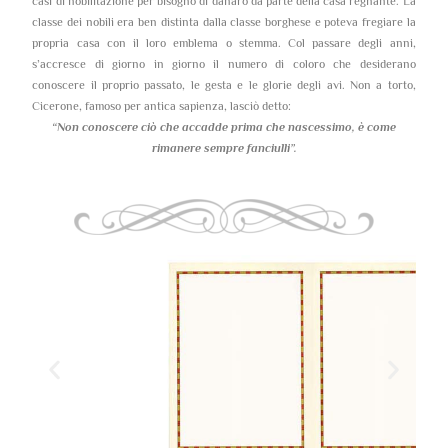
casi di nobilitazione per bisogno di danaro da parte della casa regnante. La
classe dei nobili era ben distinta dalla classe borghese e poteva fregiare la
propria casa con il loro emblema o stemma. Col passare degli anni,
s’accresce di giorno in giorno il numero di coloro che desiderano
conoscere il proprio passato, le gesta e le glorie degli avi. Non a torto,
Cicerone, famoso per antica sapienza, lasciò detto:
“Non conoscere ciò che accadde prima che nascessimo,
è come
rimanere sempre fanciulli”.