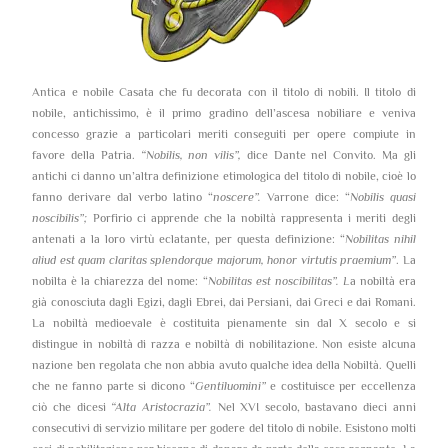
Antica e nobile Casata che fu decorata con il titolo di nobili. Il titolo di
nobile, antichissimo, è il primo gradino dell’ascesa nobiliare e veniva
concesso grazie a particolari meriti conseguiti per opere compiute in
favore della Patria.
“Nobilis, non vilis”,
dice Dante nel Convito. Ma gli
antichi ci danno un’altra definizione etimologica del titolo di nobile, cioè lo
fanno derivare dal verbo latino “
noscere”.
Varrone dice: “
Nobilis quasi
noscibilis”;
Porfirio ci apprende che la nobiltà rappresenta i meriti degli
antenati a la loro virtù eclatante, per questa definizione: “
Nobilitas nihil
aliud est quam claritas splendorque majorum, honor virtutis praemium”
. La
nobilta è la chiarezza del nome: “
Nobilitas est noscibilitas”. L
a nobiltà era
già conosciuta dagli Egizi, dagli Ebrei, dai Persiani, dai Greci e dai Romani.
La nobiltà medioevale è costituita pienamente sin dal X secolo e si
distingue in nobiltà di razza e nobiltà di nobilitazione. Non esiste alcuna
nazione ben regolata che non abbia avuto qualche idea della Nobiltà. Quelli
che ne fanno parte si dicono “
Gentiluomini”
e costituisce per eccellenza
ciò che dicesi
“Alta Aristocrazia”.
Nel XVI secolo, bastavano dieci anni
consecutivi di servizio militare per godere del titolo di nobile. Esistono molti