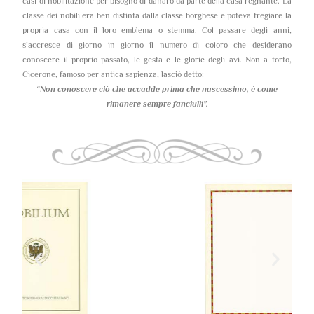
casi di nobilitazione per bisogno di danaro da parte della casa regnante. La
classe dei nobili era ben distinta dalla classe borghese e poteva fregiare la
propria casa con il loro emblema o stemma. Col passare degli anni,
s’accresce di giorno in giorno il numero di coloro che desiderano
conoscere il proprio passato, le gesta e le glorie degli avi. Non a torto,
Cicerone, famoso per antica sapienza, lasciò detto:
“Non conoscere ciò che accadde prima che nascessimo,
è come
rimanere sempre fanciulli”.