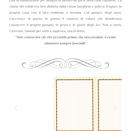
casi di nobilitazione per bisogno di danaro da parte della casa regnante. La
classe dei nobili era ben distinta dalla classe borghese e poteva fregiare la
propria casa con il loro emblema o stemma. Col passare degli anni,
s’accresce di giorno in giorno il numero di coloro che desiderano
conoscere il proprio passato, le gesta e le glorie degli avi. Non a torto,
Cicerone, famoso per antica sapienza, lasciò detto:
“Non conoscere ciò che accadde prima che nascessimo,
è come
rimanere sempre fanciulli”.