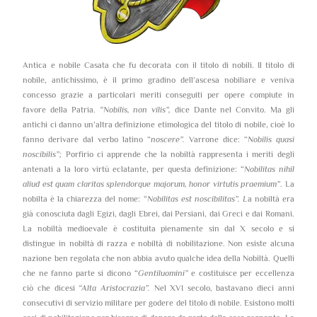
Antica e nobile Casata che fu decorata con il titolo di nobili. Il titolo di
nobile, antichissimo, è il primo gradino dell’ascesa nobiliare e veniva
concesso grazie a particolari meriti conseguiti per opere compiute in
favore della Patria.
“Nobilis, non vilis”,
dice Dante nel Convito. Ma gli
antichi ci danno un’altra definizione etimologica del titolo di nobile, cioè lo
fanno derivare dal verbo latino “
noscere”.
Varrone dice: “
Nobilis quasi
noscibilis”;
Porfirio ci apprende che la nobiltà rappresenta i meriti degli
antenati a la loro virtù eclatante, per questa definizione: “
Nobilitas nihil
aliud est quam claritas splendorque majorum, honor virtutis praemium”
. La
nobilta è la chiarezza del nome: “
Nobilitas est noscibilitas”. L
a nobiltà era
già conosciuta dagli Egizi, dagli Ebrei, dai Persiani, dai Greci e dai Romani.
La nobiltà medioevale è costituita pienamente sin dal X secolo e si
distingue in nobiltà di razza e nobiltà di nobilitazione. Non esiste alcuna
nazione ben regolata che non abbia avuto qualche idea della Nobiltà. Quelli
che ne fanno parte si dicono “
Gentiluomini”
e costituisce per eccellenza
ciò che dicesi
“Alta Aristocrazia”.
Nel XVI secolo, bastavano dieci anni
consecutivi di servizio militare per godere del titolo di nobile. Esistono molti