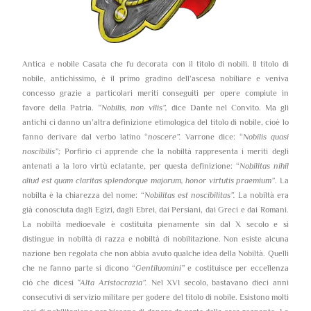
Antica e nobile Casata che fu decorata con il titolo di nobili. Il titolo di
nobile, antichissimo, è il primo gradino dell’ascesa nobiliare e veniva
concesso grazie a particolari meriti conseguiti per opere compiute in
favore della Patria.
“Nobilis, non vilis”,
dice Dante nel Convito. Ma gli
antichi ci danno un’altra definizione etimologica del titolo di nobile, cioè lo
fanno derivare dal verbo latino “
noscere”.
Varrone dice: “
Nobilis quasi
noscibilis”;
Porfirio ci apprende che la nobiltà rappresenta i meriti degli
antenati a la loro virtù eclatante, per questa definizione: “
Nobilitas nihil
aliud est quam claritas splendorque majorum, honor virtutis praemium”
. La
nobilta è la chiarezza del nome: “
Nobilitas est noscibilitas”. L
a nobiltà era
già conosciuta dagli Egizi, dagli Ebrei, dai Persiani, dai Greci e dai Romani.
La nobiltà medioevale è costituita pienamente sin dal X secolo e si
distingue in nobiltà di razza e nobiltà di nobilitazione. Non esiste alcuna
nazione ben regolata che non abbia avuto qualche idea della Nobiltà. Quelli
che ne fanno parte si dicono “
Gentiluomini”
e costituisce per eccellenza
ciò che dicesi
“Alta Aristocrazia”.
Nel XVI secolo, bastavano dieci anni
consecutivi di servizio militare per godere del titolo di nobile. Esistono molti