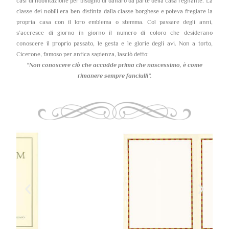
casi di nobilitazione per bisogno di danaro da parte della casa regnante. La
classe dei nobili era ben distinta dalla classe borghese e poteva fregiare la
propria casa con il loro emblema o stemma. Col passare degli anni,
s’accresce di giorno in giorno il numero di coloro che desiderano
conoscere il proprio passato, le gesta e le glorie degli avi. Non a torto,
Cicerone, famoso per antica sapienza, lasciò detto:
“Non conoscere ciò che accadde prima che nascessimo,
è come
rimanere sempre fanciulli”.