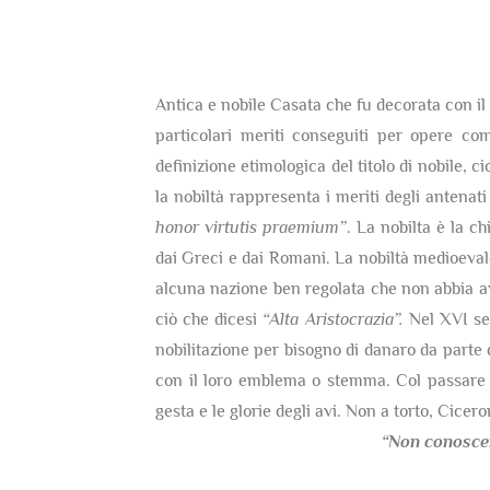
Antica e nobile Casata che fu decorata con il t
particolari meriti conseguiti per opere co
definizione etimologica del titolo di nobile, c
la nobiltà rappresenta i meriti degli antenati
honor virtutis praemium”
. La nobilta è la c
dai Greci e dai Romani. La nobiltà medioevale 
alcuna nazione ben regolata che non abbia av
ciò che dicesi
“Alta Aristocrazia”.
Nel XVI sec
nobilitazione per bisogno di danaro da parte 
con il loro emblema o stemma. Col passare d
gesta e le glorie degli avi. Non a torto, Cicer
“Non conosce