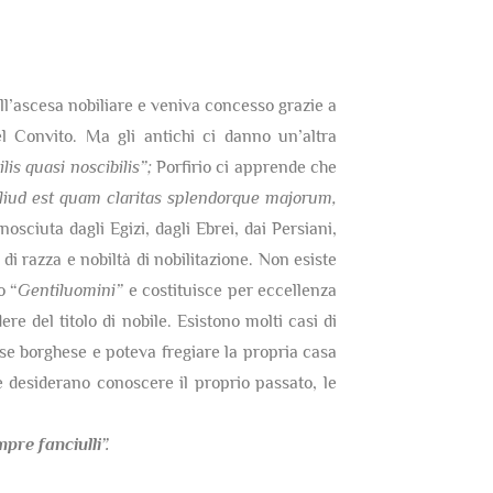
dell’ascesa nobiliare e veniva concesso grazie a
 Convito. Ma gli antichi ci danno un’altra
lis quasi noscibilis”;
Porfirio ci apprende che
 aliud est quam claritas splendorque majorum,
nosciuta dagli Egizi, dagli Ebrei, dai Persiani,
di razza e nobiltà di nobilitazione. Non esiste
o “
Gentiluomini”
e costituisce per eccellenza
re del titolo di nobile. Esistono molti casi di
sse borghese e poteva fregiare la propria casa
 desiderano conoscere il proprio passato, le
re fanciulli”.