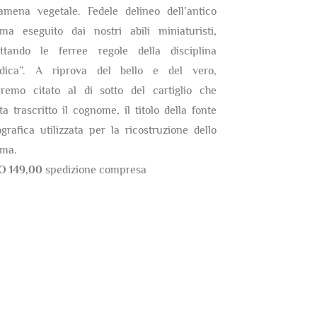
amena vegetale. Fedele delineo dell’antico
ma eseguito dai nostri abili miniaturisti,
ettando le ferree regole della disciplina
ldica”. A riprova del bello e del vero,
eremo citato al di sotto del cartiglio che
ta trascritto il cognome, il titolo della fonte
ografica utilizzata per la ricostruzione dello
ma.
O 149,00
spedizione compresa