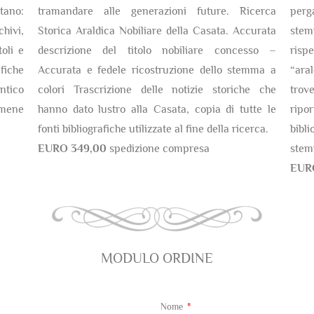
tano:
tramandare alle generazioni future. Ricerca
perg
chivi,
Storica Araldica Nobiliare della Casata. Accurata
stem
oli e
descrizione del titolo nobiliare concesso –
risp
fiche
Accurata e fedele ricostruzione dello stemma a
“ara
antico
colori Trascrizione delle notizie storiche che
trov
amene
hanno dato lustro alla Casata, copia di tutte le
ripor
fonti bibliografiche utilizzate al fine della ricerca.
bibli
EURO 349,00
spedizione compresa
stem
EUR
MODULO ORDINE
Nome