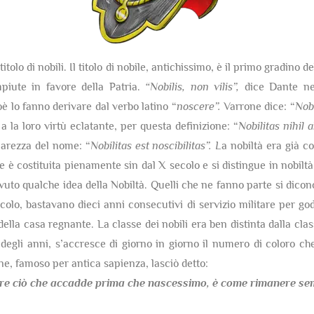
itolo di nobili. Il titolo di nobile, antichissimo, è il primo gradino 
mpiute in favore della Patria.
“Nobilis, non vilis”,
dice Dante nel
ioè lo fanno derivare dal verbo latino “
noscere”.
Varrone dice: “
Nobi
 a la loro virtù eclatante, per questa definizione: “
Nobilitas nihil
hiarezza del nome: “
Nobilitas est noscibilitas”. L
a nobiltà era già co
è costituita pienamente sin dal X secolo e si distingue in nobiltà 
uto qualche idea della Nobiltà. Quelli che ne fanno parte si dicon
olo, bastavano dieci anni consecutivi di servizio militare per gode
della casa regnante. La classe dei nobili era ben distinta dalla cla
egli anni, s’accresce di giorno in giorno il numero di coloro che
one, famoso per antica sapienza, lasciò detto:
re ciò che accadde prima che nascessimo,
è come rimanere semp