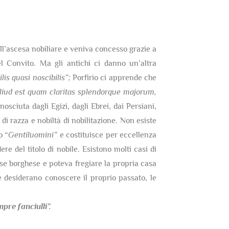
dell’ascesa nobiliare e veniva concesso grazie a
 Convito. Ma gli antichi ci danno un’altra
lis quasi noscibilis”;
Porfirio ci apprende che
 aliud est quam claritas splendorque majorum,
nosciuta dagli Egizi, dagli Ebrei, dai Persiani,
di razza e nobiltà di nobilitazione. Non esiste
o “
Gentiluomini”
e costituisce per eccellenza
re del titolo di nobile. Esistono molti casi di
sse borghese e poteva fregiare la propria casa
 desiderano conoscere il proprio passato, le
re fanciulli”.