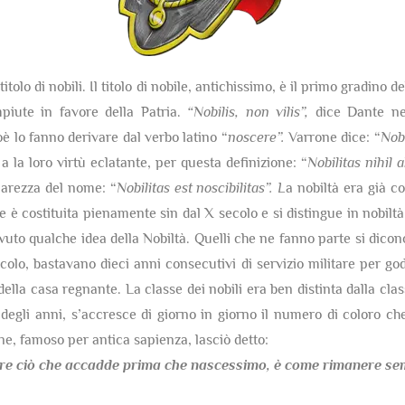
itolo di nobili. Il titolo di nobile, antichissimo, è il primo gradino 
mpiute in favore della Patria.
“Nobilis, non vilis”,
dice Dante nel
ioè lo fanno derivare dal verbo latino “
noscere”.
Varrone dice: “
Nobi
 a la loro virtù eclatante, per questa definizione: “
Nobilitas nihil
hiarezza del nome: “
Nobilitas est noscibilitas”. L
a nobiltà era già co
è costituita pienamente sin dal X secolo e si distingue in nobiltà 
uto qualche idea della Nobiltà. Quelli che ne fanno parte si dicon
olo, bastavano dieci anni consecutivi di servizio militare per gode
della casa regnante. La classe dei nobili era ben distinta dalla cla
egli anni, s’accresce di giorno in giorno il numero di coloro che
one, famoso per antica sapienza, lasciò detto:
re ciò che accadde prima che nascessimo,
è come rimanere semp