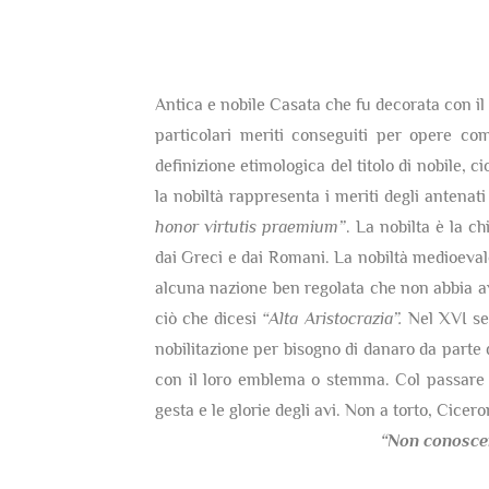
Antica e nobile Casata che fu decorata con il t
particolari meriti conseguiti per opere co
definizione etimologica del titolo di nobile, c
la nobiltà rappresenta i meriti degli antenati
honor virtutis praemium”
. La nobilta è la c
dai Greci e dai Romani. La nobiltà medioevale 
alcuna nazione ben regolata che non abbia av
ciò che dicesi
“Alta Aristocrazia”.
Nel XVI sec
nobilitazione per bisogno di danaro da parte 
con il loro emblema o stemma. Col passare d
gesta e le glorie degli avi. Non a torto, Cicer
“Non conosce