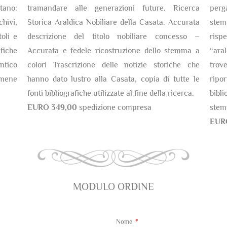
tano:
tramandare alle generazioni future. Ricerca
perg
chivi,
Storica Araldica Nobiliare della Casata. Accurata
stem
oli e
descrizione del titolo nobiliare concesso –
risp
fiche
Accurata e fedele ricostruzione dello stemma a
“ara
antico
colori Trascrizione delle notizie storiche che
trov
amene
hanno dato lustro alla Casata, copia di tutte le
ripor
fonti bibliografiche utilizzate al fine della ricerca.
bibli
EURO 349,00
spedizione compresa
stem
EUR
MODULO ORDINE
Nome