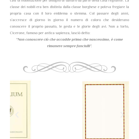
casi di nobilitazione per bisogno di danaro da parte della casa regnante. La
classe dei nobili era ben distinta dalla classe borghese e poteva fregiare la
propria casa con il loro emblema o stemma. Col passare degli anni,
s’accresce di giorno in giorno il numero di coloro che desiderano
conoscere il proprio passato, le gesta e le glorie degli avi. Non a torto,
Cicerone, famoso per antica sapienza, lasciò detto:
“Non conoscere ciò che accadde prima che nascessimo,
è come
rimanere sempre fanciulli”.