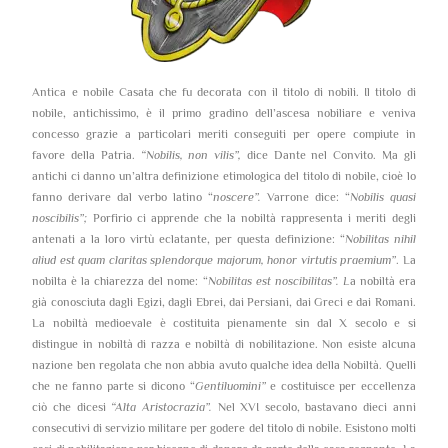
Antica e nobile Casata che fu decorata con il titolo di nobili. Il titolo di
nobile, antichissimo, è il primo gradino dell’ascesa nobiliare e veniva
concesso grazie a particolari meriti conseguiti per opere compiute in
favore della Patria.
“Nobilis, non vilis”,
dice Dante nel Convito. Ma gli
antichi ci danno un’altra definizione etimologica del titolo di nobile, cioè lo
fanno derivare dal verbo latino “
noscere”.
Varrone dice: “
Nobilis quasi
noscibilis”;
Porfirio ci apprende che la nobiltà rappresenta i meriti degli
antenati a la loro virtù eclatante, per questa definizione: “
Nobilitas nihil
aliud est quam claritas splendorque majorum, honor virtutis praemium”
. La
nobilta è la chiarezza del nome: “
Nobilitas est noscibilitas”. L
a nobiltà era
già conosciuta dagli Egizi, dagli Ebrei, dai Persiani, dai Greci e dai Romani.
La nobiltà medioevale è costituita pienamente sin dal X secolo e si
distingue in nobiltà di razza e nobiltà di nobilitazione. Non esiste alcuna
nazione ben regolata che non abbia avuto qualche idea della Nobiltà. Quelli
che ne fanno parte si dicono “
Gentiluomini”
e costituisce per eccellenza
ciò che dicesi
“Alta Aristocrazia”.
Nel XVI secolo, bastavano dieci anni
consecutivi di servizio militare per godere del titolo di nobile. Esistono molti