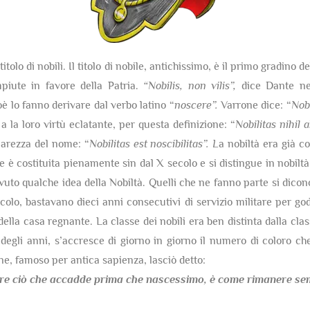
itolo di nobili. Il titolo di nobile, antichissimo, è il primo gradino 
mpiute in favore della Patria.
“Nobilis, non vilis”,
dice Dante nel
ioè lo fanno derivare dal verbo latino “
noscere”.
Varrone dice: “
Nobi
 a la loro virtù eclatante, per questa definizione: “
Nobilitas nihil
hiarezza del nome: “
Nobilitas est noscibilitas”. L
a nobiltà era già co
è costituita pienamente sin dal X secolo e si distingue in nobiltà 
uto qualche idea della Nobiltà. Quelli che ne fanno parte si dicon
olo, bastavano dieci anni consecutivi di servizio militare per gode
della casa regnante. La classe dei nobili era ben distinta dalla cla
egli anni, s’accresce di giorno in giorno il numero di coloro che
one, famoso per antica sapienza, lasciò detto:
re ciò che accadde prima che nascessimo,
è come rimanere semp