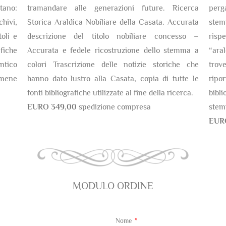
tano:
tramandare alle generazioni future. Ricerca
perg
chivi,
Storica Araldica Nobiliare della Casata. Accurata
stem
oli e
descrizione del titolo nobiliare concesso –
risp
fiche
Accurata e fedele ricostruzione dello stemma a
“ara
antico
colori Trascrizione delle notizie storiche che
trov
amene
hanno dato lustro alla Casata, copia di tutte le
ripor
fonti bibliografiche utilizzate al fine della ricerca.
bibli
EURO 349,00
spedizione compresa
stem
EUR
MODULO ORDINE
Nome