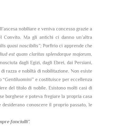
dell’ascesa nobiliare e veniva concesso grazie a
 Convito. Ma gli antichi ci danno un’altra
lis quasi noscibilis”;
Porfirio ci apprende che
 aliud est quam claritas splendorque majorum,
nosciuta dagli Egizi, dagli Ebrei, dai Persiani,
di razza e nobiltà di nobilitazione. Non esiste
o “
Gentiluomini”
e costituisce per eccellenza
re del titolo di nobile. Esistono molti casi di
sse borghese e poteva fregiare la propria casa
 desiderano conoscere il proprio passato, le
re fanciulli”.