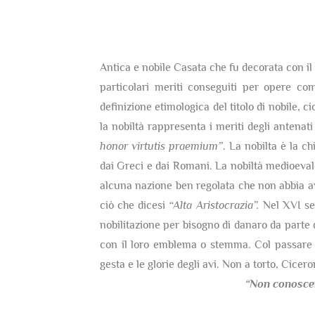
Antica e nobile Casata che fu decorata con il t
particolari meriti conseguiti per opere co
definizione etimologica del titolo di nobile, c
la nobiltà rappresenta i meriti degli antenati
honor virtutis praemium”
. La nobilta è la c
dai Greci e dai Romani. La nobiltà medioevale 
alcuna nazione ben regolata che non abbia av
ciò che dicesi
“Alta Aristocrazia”.
Nel XVI sec
nobilitazione per bisogno di danaro da parte 
con il loro emblema o stemma. Col passare d
gesta e le glorie degli avi. Non a torto, Cicer
“Non conosce