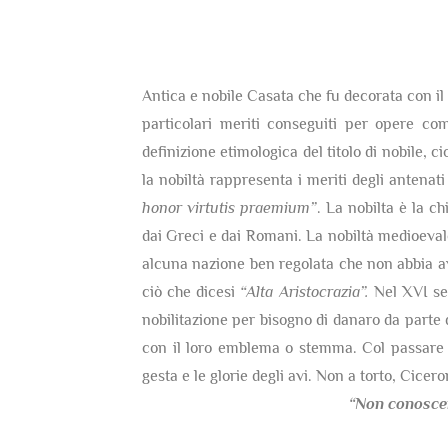
Antica e nobile Casata che fu decorata con il t
particolari meriti conseguiti per opere co
definizione etimologica del titolo di nobile, c
la nobiltà rappresenta i meriti degli antenati
honor virtutis praemium”
. La nobilta è la c
dai Greci e dai Romani. La nobiltà medioevale 
alcuna nazione ben regolata che non abbia av
ciò che dicesi
“Alta Aristocrazia”.
Nel XVI sec
nobilitazione per bisogno di danaro da parte 
con il loro emblema o stemma. Col passare d
gesta e le glorie degli avi. Non a torto, Cicer
“Non conosce