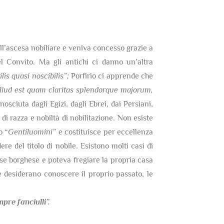
dell’ascesa nobiliare e veniva concesso grazie a
 Convito. Ma gli antichi ci danno un’altra
lis quasi noscibilis”;
Porfirio ci apprende che
 aliud est quam claritas splendorque majorum,
nosciuta dagli Egizi, dagli Ebrei, dai Persiani,
di razza e nobiltà di nobilitazione. Non esiste
o “
Gentiluomini”
e costituisce per eccellenza
re del titolo di nobile. Esistono molti casi di
sse borghese e poteva fregiare la propria casa
 desiderano conoscere il proprio passato, le
re fanciulli”.