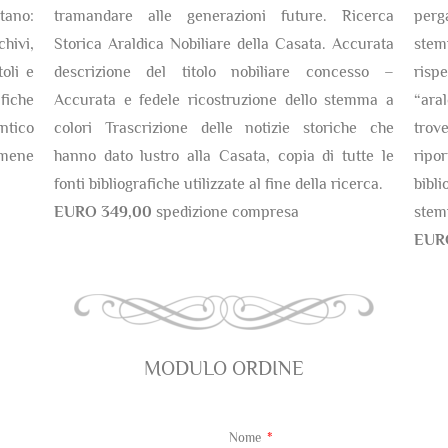
tano:
tramandare alle generazioni future. Ricerca
perg
chivi,
Storica Araldica Nobiliare della Casata. Accurata
stem
oli e
descrizione del titolo nobiliare concesso –
risp
fiche
Accurata e fedele ricostruzione dello stemma a
“ara
antico
colori Trascrizione delle notizie storiche che
trov
amene
hanno dato lustro alla Casata, copia di tutte le
ripor
fonti bibliografiche utilizzate al fine della ricerca.
bibli
EURO 349,00
spedizione compresa
stem
EUR
MODULO ORDINE
Nome