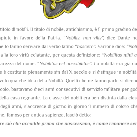
itolo di nobili. Il titolo di nobile, antichissimo, è il primo gradino 
mpiute in favore della Patria.
“Nobilis, non vilis”,
dice Dante nel
ioè lo fanno derivare dal verbo latino “
noscere”.
Varrone dice: “
Nobi
 a la loro virtù eclatante, per questa definizione: “
Nobilitas nihil
hiarezza del nome: “
Nobilitas est noscibilitas”. L
a nobiltà era già co
è costituita pienamente sin dal X secolo e si distingue in nobiltà 
uto qualche idea della Nobiltà. Quelli che ne fanno parte si dicon
olo, bastavano dieci anni consecutivi di servizio militare per gode
della casa regnante. La classe dei nobili era ben distinta dalla cla
egli anni, s’accresce di giorno in giorno il numero di coloro che
one, famoso per antica sapienza, lasciò detto:
re ciò che accadde prima che nascessimo,
è come rimanere semp