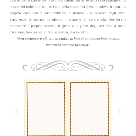
casi di nobilitazione per bisogno di danaro da parte della casa regnante. La
classe dei nobili era ben distinta dalla classe borghese e poteva fregiare la
propria casa con il loro emblema o stemma. Col passare degli anni,
s’accresce di giorno in giorno il numero di coloro che desiderano
conoscere il proprio passato, le gesta e le glorie degli avi. Non a torto,
Cicerone, famoso per antica sapienza, lasciò detto:
“Non conoscere ciò che accadde prima che nascessimo,
è come
rimanere sempre fanciulli”.