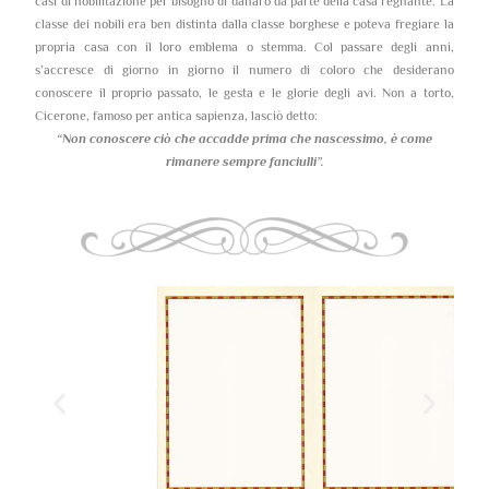
casi di nobilitazione per bisogno di danaro da parte della casa regnante. La
classe dei nobili era ben distinta dalla classe borghese e poteva fregiare la
propria casa con il loro emblema o stemma. Col passare degli anni,
s’accresce di giorno in giorno il numero di coloro che desiderano
conoscere il proprio passato, le gesta e le glorie degli avi. Non a torto,
Cicerone, famoso per antica sapienza, lasciò detto:
“Non conoscere ciò che accadde prima che nascessimo,
è come
rimanere sempre fanciulli”.