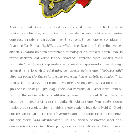
Antica e nobile Casata che fu decorata con il titolo di nobili. Il titolo di
nobile, antichissimo, è il primo gradino dell’ascesa nobiliare e veniva
concesso grazie a particolari meriti conseguiti per opere compiute in
favore della Patria.
“Nobilis, non vilis”,
dice Dante nel Convito. Ma gli
antichi ci danno un’altra definizione etimologica del titolo di nobile, cioè lo
fanno derivare dal verbo latino “
noscere”.
Varrone dice: “
Nobilis quasi
noscibilis”;
Porfirio ci apprende che la nobiltà rappresenta i meriti degli
antenati a la loro virtù eclatante, per questa definizione: “
Nobilitas nihil
aliud est quam claritas splendorque majorum, honor virtutis praemium”
. La
nobilta è la chiarezza del nome: “
Nobilitas est noscibilitas”. L
a nobiltà era
già conosciuta dagli Egizi, dagli Ebrei, dai Persiani, dai Greci e dai Romani.
La nobiltà medioevale è costituita pienamente sin dal X secolo e si
distingue in nobiltà di razza e nobiltà di nobilitazione. Non esiste alcuna
nazione ben regolata che non abbia avuto qualche idea della Nobiltà. Quelli
che ne fanno parte si dicono “
Gentiluomini”
e costituisce per eccellenza
ciò che dicesi
“Alta Aristocrazia”.
Nel XVI secolo, bastavano dieci anni
consecutivi di servizio militare per godere del titolo di nobile. Esistono molti