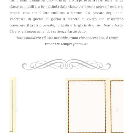
casi di nobilitazione per bisogno di danaro da parte della casa regnante. La
classe dei nobili era ben distinta dalla classe borghese e poteva fregiare la
propria casa con il loro emblema o stemma. Col passare degli anni,
s’accresce di giorno in giorno il numero di coloro che desiderano
conoscere il proprio passato, le gesta e le glorie degli avi. Non a torto,
Cicerone, famoso per antica sapienza, lasciò detto:
“Non conoscere ciò che accadde prima che nascessimo,
è come
rimanere sempre fanciulli”.