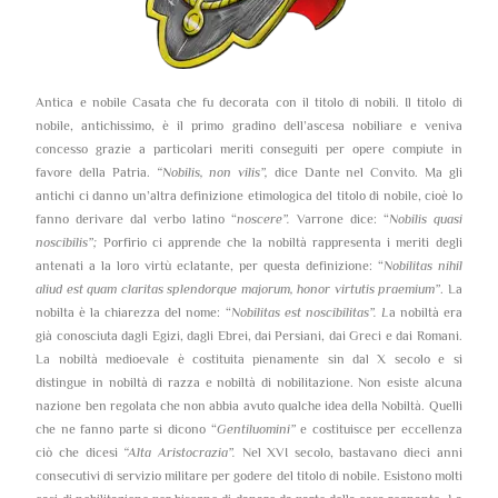
Antica e nobile Casata che fu decorata con il titolo di nobili. Il titolo di
nobile, antichissimo, è il primo gradino dell’ascesa nobiliare e veniva
concesso grazie a particolari meriti conseguiti per opere compiute in
favore della Patria.
“Nobilis, non vilis”,
dice Dante nel Convito. Ma gli
antichi ci danno un’altra definizione etimologica del titolo di nobile, cioè lo
fanno derivare dal verbo latino “
noscere”.
Varrone dice: “
Nobilis quasi
noscibilis”;
Porfirio ci apprende che la nobiltà rappresenta i meriti degli
antenati a la loro virtù eclatante, per questa definizione: “
Nobilitas nihil
aliud est quam claritas splendorque majorum, honor virtutis praemium”
. La
nobilta è la chiarezza del nome: “
Nobilitas est noscibilitas”. L
a nobiltà era
già conosciuta dagli Egizi, dagli Ebrei, dai Persiani, dai Greci e dai Romani.
La nobiltà medioevale è costituita pienamente sin dal X secolo e si
distingue in nobiltà di razza e nobiltà di nobilitazione. Non esiste alcuna
nazione ben regolata che non abbia avuto qualche idea della Nobiltà. Quelli
che ne fanno parte si dicono “
Gentiluomini”
e costituisce per eccellenza
ciò che dicesi
“Alta Aristocrazia”.
Nel XVI secolo, bastavano dieci anni
consecutivi di servizio militare per godere del titolo di nobile. Esistono molti