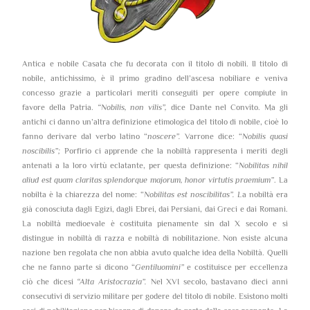
Antica e nobile Casata che fu decorata con il titolo di nobili. Il titolo di
nobile, antichissimo, è il primo gradino dell’ascesa nobiliare e veniva
concesso grazie a particolari meriti conseguiti per opere compiute in
favore della Patria.
“Nobilis, non vilis”,
dice Dante nel Convito. Ma gli
antichi ci danno un’altra definizione etimologica del titolo di nobile, cioè lo
fanno derivare dal verbo latino “
noscere”.
Varrone dice: “
Nobilis quasi
noscibilis”;
Porfirio ci apprende che la nobiltà rappresenta i meriti degli
antenati a la loro virtù eclatante, per questa definizione: “
Nobilitas nihil
aliud est quam claritas splendorque majorum, honor virtutis praemium”
. La
nobilta è la chiarezza del nome: “
Nobilitas est noscibilitas”. L
a nobiltà era
già conosciuta dagli Egizi, dagli Ebrei, dai Persiani, dai Greci e dai Romani.
La nobiltà medioevale è costituita pienamente sin dal X secolo e si
distingue in nobiltà di razza e nobiltà di nobilitazione. Non esiste alcuna
nazione ben regolata che non abbia avuto qualche idea della Nobiltà. Quelli
che ne fanno parte si dicono “
Gentiluomini”
e costituisce per eccellenza
ciò che dicesi
“Alta Aristocrazia”.
Nel XVI secolo, bastavano dieci anni
consecutivi di servizio militare per godere del titolo di nobile. Esistono molti