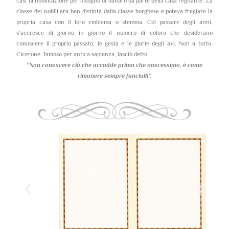
casi di nobilitazione per bisogno di danaro da parte della casa regnante. La
classe dei nobili era ben distinta dalla classe borghese e poteva fregiare la
propria casa con il loro emblema o stemma. Col passare degli anni,
s’accresce di giorno in giorno il numero di coloro che desiderano
conoscere il proprio passato, le gesta e le glorie degli avi. Non a torto,
Cicerone, famoso per antica sapienza, lasciò detto:
“Non conoscere ciò che accadde prima che nascessimo,
è come
rimanere sempre fanciulli”.