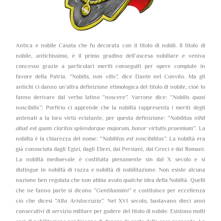
Antica e nobile Casata che fu decorata con il titolo di nobili. Il titolo di
nobile, antichissimo, è il primo gradino dell’ascesa nobiliare e veniva
concesso grazie a particolari meriti conseguiti per opere compiute in
favore della Patria.
“Nobilis, non vilis”,
dice Dante nel Convito. Ma gli
antichi ci danno un’altra definizione etimologica del titolo di nobile, cioè lo
fanno derivare dal verbo latino “
noscere”.
Varrone dice: “
Nobilis quasi
noscibilis”;
Porfirio ci apprende che la nobiltà rappresenta i meriti degli
antenati a la loro virtù eclatante, per questa definizione: “
Nobilitas nihil
aliud est quam claritas splendorque majorum, honor virtutis praemium”
. La
nobilta è la chiarezza del nome: “
Nobilitas est noscibilitas”. L
a nobiltà era
già conosciuta dagli Egizi, dagli Ebrei, dai Persiani, dai Greci e dai Romani.
La nobiltà medioevale è costituita pienamente sin dal X secolo e si
distingue in nobiltà di razza e nobiltà di nobilitazione. Non esiste alcuna
nazione ben regolata che non abbia avuto qualche idea della Nobiltà. Quelli
che ne fanno parte si dicono “
Gentiluomini”
e costituisce per eccellenza
ciò che dicesi
“Alta Aristocrazia”.
Nel XVI secolo, bastavano dieci anni
consecutivi di servizio militare per godere del titolo di nobile. Esistono molti