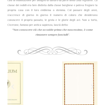
casi di nobilitazione per bisogno di danaro da parte della casa regnante. La
classe dei nobili era ben distinta dalla classe borghese e poteva fregiare la
propria casa con il loro emblema o stemma. Col passare degli anni,
s’accresce di giorno in giorno il numero di coloro che desiderano
conoscere il proprio passato, le gesta e le glorie degli avi. Non a torto,
Cicerone, famoso per antica sapienza, lasciò detto:
“Non conoscere ciò che accadde prima che nascessimo,
è come
rimanere sempre fanciulli”.