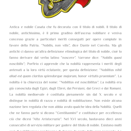
Antica e nobile Casata che fu decorata con il titolo di nobili. Il titolo di
nobile, antichissimo, è il primo gradino dell’ascesa nobiliare e veniva
concesso grazie a particolari meriti conseguiti per opere compiute in
favore della Patria.
“Nobilis, non vilis”,
dice Dante nel Convito. Ma gli
antichi ci danno un’altra definizione etimologica del titolo di nobile, cioè lo
fanno derivare dal verbo latino “
noscere”.
Varrone dice: “
Nobilis quasi
noscibilis”;
Porfirio ci apprende che la nobiltà rappresenta i meriti degli
antenati a la loro virtù eclatante, per questa definizione: “
Nobilitas nihil
aliud est quam claritas splendorque majorum, honor virtutis praemium”
. La
nobilta è la chiarezza del nome: “
Nobilitas est noscibilitas”. L
a nobiltà era
già conosciuta dagli Egizi, dagli Ebrei, dai Persiani, dai Greci e dai Romani.
La nobiltà medioevale è costituita pienamente sin dal X secolo e si
distingue in nobiltà di razza e nobiltà di nobilitazione. Non esiste alcuna
nazione ben regolata che non abbia avuto qualche idea della Nobiltà. Quelli
che ne fanno parte si dicono “
Gentiluomini”
e costituisce per eccellenza
ciò che dicesi
“Alta Aristocrazia”.
Nel XVI secolo, bastavano dieci anni
consecutivi di servizio militare per godere del titolo di nobile. Esistono molti