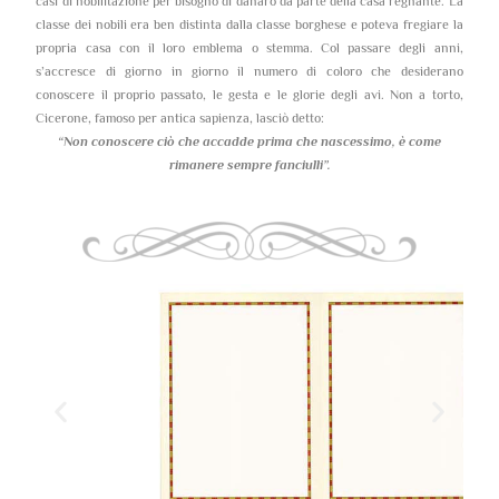
casi di nobilitazione per bisogno di danaro da parte della casa regnante. La
classe dei nobili era ben distinta dalla classe borghese e poteva fregiare la
propria casa con il loro emblema o stemma. Col passare degli anni,
s’accresce di giorno in giorno il numero di coloro che desiderano
conoscere il proprio passato, le gesta e le glorie degli avi. Non a torto,
Cicerone, famoso per antica sapienza, lasciò detto:
“Non conoscere ciò che accadde prima che nascessimo,
è come
rimanere sempre fanciulli”.