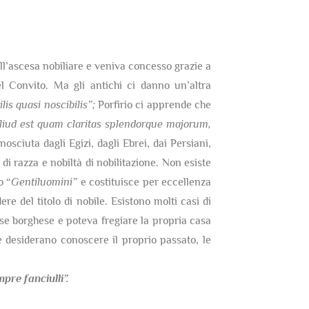
dell’ascesa nobiliare e veniva concesso grazie a
 Convito. Ma gli antichi ci danno un’altra
lis quasi noscibilis”;
Porfirio ci apprende che
 aliud est quam claritas splendorque majorum,
nosciuta dagli Egizi, dagli Ebrei, dai Persiani,
di razza e nobiltà di nobilitazione. Non esiste
o “
Gentiluomini”
e costituisce per eccellenza
re del titolo di nobile. Esistono molti casi di
sse borghese e poteva fregiare la propria casa
 desiderano conoscere il proprio passato, le
re fanciulli”.