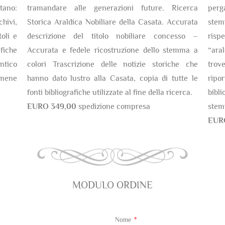
tano:
tramandare alle generazioni future. Ricerca
perg
chivi,
Storica Araldica Nobiliare della Casata. Accurata
stem
oli e
descrizione del titolo nobiliare concesso –
risp
fiche
Accurata e fedele ricostruzione dello stemma a
“ara
antico
colori Trascrizione delle notizie storiche che
trov
amene
hanno dato lustro alla Casata, copia di tutte le
ripor
fonti bibliografiche utilizzate al fine della ricerca.
bibli
EURO 349,00
spedizione compresa
stem
EUR
MODULO ORDINE
Nome