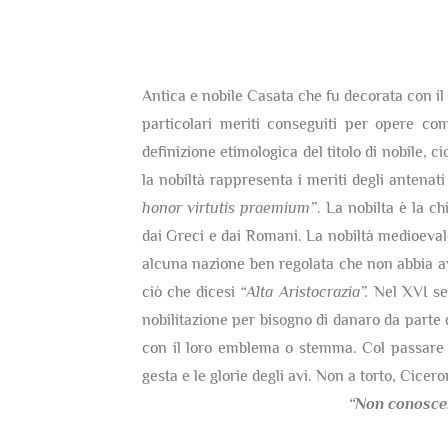
Antica e nobile Casata che fu decorata con il t
particolari meriti conseguiti per opere co
definizione etimologica del titolo di nobile, c
la nobiltà rappresenta i meriti degli antenati
honor virtutis praemium”
. La nobilta è la c
dai Greci e dai Romani. La nobiltà medioevale 
alcuna nazione ben regolata che non abbia av
ciò che dicesi
“Alta Aristocrazia”.
Nel XVI sec
nobilitazione per bisogno di danaro da parte 
con il loro emblema o stemma. Col passare d
gesta e le glorie degli avi. Non a torto, Cicer
“Non conosce