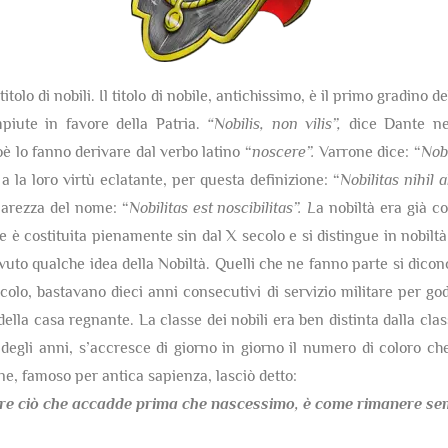
itolo di nobili. Il titolo di nobile, antichissimo, è il primo gradino 
mpiute in favore della Patria.
“Nobilis, non vilis”,
dice Dante nel
ioè lo fanno derivare dal verbo latino “
noscere”.
Varrone dice: “
Nobi
 a la loro virtù eclatante, per questa definizione: “
Nobilitas nihil
hiarezza del nome: “
Nobilitas est noscibilitas”. L
a nobiltà era già co
è costituita pienamente sin dal X secolo e si distingue in nobiltà 
uto qualche idea della Nobiltà. Quelli che ne fanno parte si dicon
olo, bastavano dieci anni consecutivi di servizio militare per gode
della casa regnante. La classe dei nobili era ben distinta dalla cla
egli anni, s’accresce di giorno in giorno il numero di coloro che
one, famoso per antica sapienza, lasciò detto:
re ciò che accadde prima che nascessimo,
è come rimanere semp