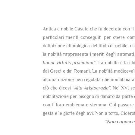
Antica e nobile Casata che fu decorata con il t
particolari meriti conseguiti per opere co
definizione etimologica del titolo di nobile, c
la nobiltà rappresenta i meriti degli antenati
honor virtutis praemium”
. La nobilta è la c
dai Greci e dai Romani. La nobiltà medioevale 
alcuna nazione ben regolata che non abbia av
ciò che dicesi
“Alta Aristocrazia”.
Nel XVI sec
nobilitazione per bisogno di danaro da parte 
con il loro emblema o stemma. Col passare d
gesta e le glorie degli avi. Non a torto, Cicer
“Non conosce