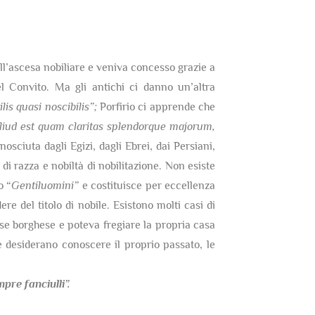
dell’ascesa nobiliare e veniva concesso grazie a
 Convito. Ma gli antichi ci danno un’altra
lis quasi noscibilis”;
Porfirio ci apprende che
 aliud est quam claritas splendorque majorum,
nosciuta dagli Egizi, dagli Ebrei, dai Persiani,
di razza e nobiltà di nobilitazione. Non esiste
o “
Gentiluomini”
e costituisce per eccellenza
re del titolo di nobile. Esistono molti casi di
sse borghese e poteva fregiare la propria casa
 desiderano conoscere il proprio passato, le
re fanciulli”.