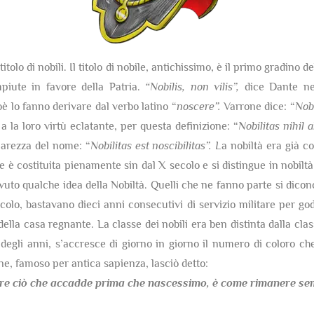
itolo di nobili. Il titolo di nobile, antichissimo, è il primo gradino 
mpiute in favore della Patria.
“Nobilis, non vilis”,
dice Dante nel
ioè lo fanno derivare dal verbo latino “
noscere”.
Varrone dice: “
Nobi
 a la loro virtù eclatante, per questa definizione: “
Nobilitas nihil
hiarezza del nome: “
Nobilitas est noscibilitas”. L
a nobiltà era già co
è costituita pienamente sin dal X secolo e si distingue in nobiltà 
uto qualche idea della Nobiltà. Quelli che ne fanno parte si dicon
olo, bastavano dieci anni consecutivi di servizio militare per gode
della casa regnante. La classe dei nobili era ben distinta dalla cla
egli anni, s’accresce di giorno in giorno il numero di coloro che
one, famoso per antica sapienza, lasciò detto:
re ciò che accadde prima che nascessimo,
è come rimanere semp