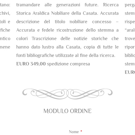
tano:
tramandare alle generazioni future. Ricerca
perg
chivi,
Storica Araldica Nobiliare della Casata. Accurata
stem
oli e
descrizione del titolo nobiliare concesso –
risp
fiche
Accurata e fedele ricostruzione dello stemma a
“ara
antico
colori Trascrizione delle notizie storiche che
trov
amene
hanno dato lustro alla Casata, copia di tutte le
ripor
fonti bibliografiche utilizzate al fine della ricerca.
bibli
EURO 349,00
spedizione compresa
stem
EUR
MODULO ORDINE
Nome