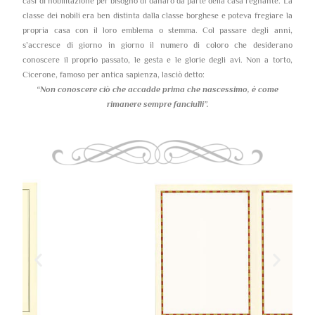
casi di nobilitazione per bisogno di danaro da parte della casa regnante. La
classe dei nobili era ben distinta dalla classe borghese e poteva fregiare la
propria casa con il loro emblema o stemma. Col passare degli anni,
s’accresce di giorno in giorno il numero di coloro che desiderano
conoscere il proprio passato, le gesta e le glorie degli avi. Non a torto,
Cicerone, famoso per antica sapienza, lasciò detto:
“Non conoscere ciò che accadde prima che nascessimo,
è come
rimanere sempre fanciulli”.