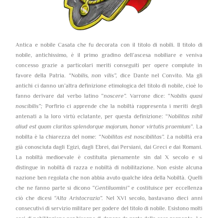
Antica e nobile Casata che fu decorata con il titolo di nobili. Il titolo di
nobile, antichissimo, è il primo gradino dell’ascesa nobiliare e veniva
concesso grazie a particolari meriti conseguiti per opere compiute in
favore della Patria.
“Nobilis, non vilis”,
dice Dante nel Convito. Ma gli
antichi ci danno un’altra definizione etimologica del titolo di nobile, cioè lo
fanno derivare dal verbo latino “
noscere”.
Varrone dice: “
Nobilis quasi
noscibilis”;
Porfirio ci apprende che la nobiltà rappresenta i meriti degli
antenati a la loro virtù eclatante, per questa definizione: “
Nobilitas nihil
aliud est quam claritas splendorque majorum, honor virtutis praemium”
. La
nobilta è la chiarezza del nome: “
Nobilitas est noscibilitas”. L
a nobiltà era
già conosciuta dagli Egizi, dagli Ebrei, dai Persiani, dai Greci e dai Romani.
La nobiltà medioevale è costituita pienamente sin dal X secolo e si
distingue in nobiltà di razza e nobiltà di nobilitazione. Non esiste alcuna
nazione ben regolata che non abbia avuto qualche idea della Nobiltà. Quelli
che ne fanno parte si dicono “
Gentiluomini”
e costituisce per eccellenza
ciò che dicesi
“Alta Aristocrazia”.
Nel XVI secolo, bastavano dieci anni
consecutivi di servizio militare per godere del titolo di nobile. Esistono molti