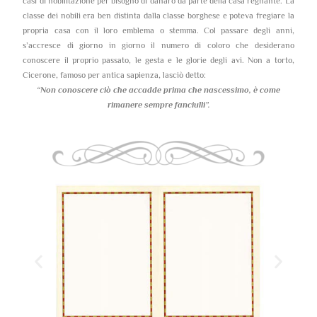
casi di nobilitazione per bisogno di danaro da parte della casa regnante. La
classe dei nobili era ben distinta dalla classe borghese e poteva fregiare la
propria casa con il loro emblema o stemma. Col passare degli anni,
s’accresce di giorno in giorno il numero di coloro che desiderano
conoscere il proprio passato, le gesta e le glorie degli avi. Non a torto,
Cicerone, famoso per antica sapienza, lasciò detto:
“Non conoscere ciò che accadde prima che nascessimo,
è come
rimanere sempre fanciulli”.