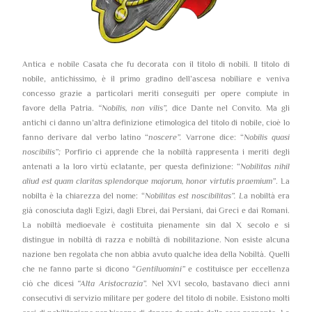
Antica e nobile Casata che fu decorata con il titolo di nobili. Il titolo di
nobile, antichissimo, è il primo gradino dell’ascesa nobiliare e veniva
concesso grazie a particolari meriti conseguiti per opere compiute in
favore della Patria.
“Nobilis, non vilis”,
dice Dante nel Convito. Ma gli
antichi ci danno un’altra definizione etimologica del titolo di nobile, cioè lo
fanno derivare dal verbo latino “
noscere”.
Varrone dice: “
Nobilis quasi
noscibilis”;
Porfirio ci apprende che la nobiltà rappresenta i meriti degli
antenati a la loro virtù eclatante, per questa definizione: “
Nobilitas nihil
aliud est quam claritas splendorque majorum, honor virtutis praemium”
. La
nobilta è la chiarezza del nome: “
Nobilitas est noscibilitas”. L
a nobiltà era
già conosciuta dagli Egizi, dagli Ebrei, dai Persiani, dai Greci e dai Romani.
La nobiltà medioevale è costituita pienamente sin dal X secolo e si
distingue in nobiltà di razza e nobiltà di nobilitazione. Non esiste alcuna
nazione ben regolata che non abbia avuto qualche idea della Nobiltà. Quelli
che ne fanno parte si dicono “
Gentiluomini”
e costituisce per eccellenza
ciò che dicesi
“Alta Aristocrazia”.
Nel XVI secolo, bastavano dieci anni
consecutivi di servizio militare per godere del titolo di nobile. Esistono molti