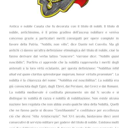
Antica e nobile Casata che fu decorata con il titolo di nobili. Il titolo di
nobile, antichissimo, è il primo gradino dell’ascesa nobiliare e veniva
concesso grazie a particolari meriti conseguiti per opere compiute in
favore della Patria.
“Nobilis, non vilis”,
dice Dante nel Convito. Ma gli
antichi ci danno un’altra definizione etimologica del titolo di nobile, cioè lo
fanno derivare dal verbo latino “
noscere”.
Varrone dice: “
Nobilis quasi
noscibilis”;
Porfirio ci apprende che la nobiltà rappresenta i meriti degli
antenati a la loro virtù eclatante, per questa definizione: “
Nobilitas nihil
aliud est quam claritas splendorque majorum, honor virtutis praemium”
. La
nobilta è la chiarezza del nome: “
Nobilitas est noscibilitas”. L
a nobiltà era
già conosciuta dagli Egizi, dagli Ebrei, dai Persiani, dai Greci e dai Romani.
La nobiltà medioevale è costituita pienamente sin dal X secolo e si
distingue in nobiltà di razza e nobiltà di nobilitazione. Non esiste alcuna
nazione ben regolata che non abbia avuto qualche idea della Nobiltà. Quelli
che ne fanno parte si dicono “
Gentiluomini”
e costituisce per eccellenza
ciò che dicesi
“Alta Aristocrazia”.
Nel XVI secolo, bastavano dieci anni
consecutivi di servizio militare per godere del titolo di nobile. Esistono molti