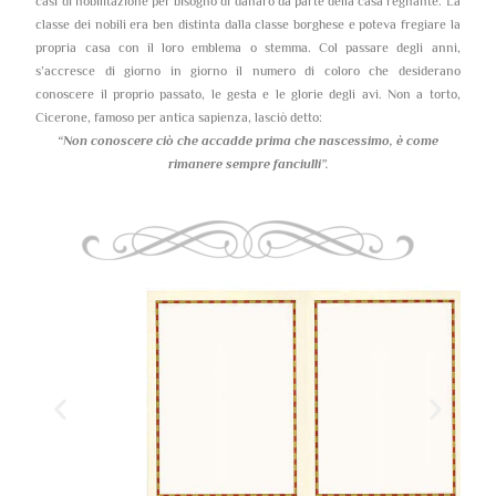
casi di nobilitazione per bisogno di danaro da parte della casa regnante. La
classe dei nobili era ben distinta dalla classe borghese e poteva fregiare la
propria casa con il loro emblema o stemma. Col passare degli anni,
s’accresce di giorno in giorno il numero di coloro che desiderano
conoscere il proprio passato, le gesta e le glorie degli avi. Non a torto,
Cicerone, famoso per antica sapienza, lasciò detto:
“Non conoscere ciò che accadde prima che nascessimo,
è come
rimanere sempre fanciulli”.