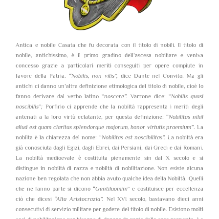
Antica e nobile Casata che fu decorata con il titolo di nobili. Il titolo di
nobile, antichissimo, è il primo gradino dell’ascesa nobiliare e veniva
concesso grazie a particolari meriti conseguiti per opere compiute in
favore della Patria.
“Nobilis, non vilis”,
dice Dante nel Convito. Ma gli
antichi ci danno un’altra definizione etimologica del titolo di nobile, cioè lo
fanno derivare dal verbo latino “
noscere”.
Varrone dice: “
Nobilis quasi
noscibilis”;
Porfirio ci apprende che la nobiltà rappresenta i meriti degli
antenati a la loro virtù eclatante, per questa definizione: “
Nobilitas nihil
aliud est quam claritas splendorque majorum, honor virtutis praemium”
. La
nobilta è la chiarezza del nome: “
Nobilitas est noscibilitas”. L
a nobiltà era
già conosciuta dagli Egizi, dagli Ebrei, dai Persiani, dai Greci e dai Romani.
La nobiltà medioevale è costituita pienamente sin dal X secolo e si
distingue in nobiltà di razza e nobiltà di nobilitazione. Non esiste alcuna
nazione ben regolata che non abbia avuto qualche idea della Nobiltà. Quelli
che ne fanno parte si dicono “
Gentiluomini”
e costituisce per eccellenza
ciò che dicesi
“Alta Aristocrazia”.
Nel XVI secolo, bastavano dieci anni
consecutivi di servizio militare per godere del titolo di nobile. Esistono molti