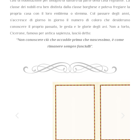
casi di nobilitazione per bisogno di danaro da parte della casa regnante. La
classe dei nobili era ben distinta dalla classe borghese e poteva fregiare la
propria casa con il loro emblema o stemma. Col passare degli anni,
s’accresce di giorno in giorno il numero di coloro che desiderano
conoscere il proprio passato, le gesta e le glorie degli avi. Non a torto,
Cicerone, famoso per antica sapienza, lasciò detto:
“Non conoscere ciò che accadde prima che nascessimo,
è come
rimanere sempre fanciulli”.