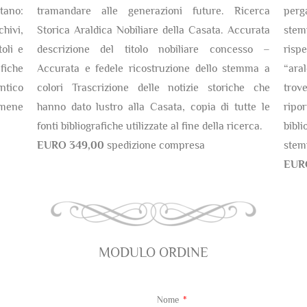
tano:
tramandare alle generazioni future. Ricerca
perg
chivi,
Storica Araldica Nobiliare della Casata. Accurata
stem
oli e
descrizione del titolo nobiliare concesso –
risp
fiche
Accurata e fedele ricostruzione dello stemma a
“ara
antico
colori Trascrizione delle notizie storiche che
trov
amene
hanno dato lustro alla Casata, copia di tutte le
ripor
fonti bibliografiche utilizzate al fine della ricerca.
bibli
EURO 349,00
spedizione compresa
stem
EUR
MODULO ORDINE
Nome