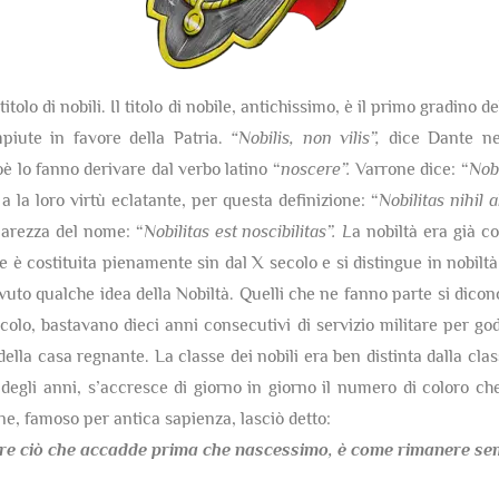
itolo di nobili. Il titolo di nobile, antichissimo, è il primo gradino 
mpiute in favore della Patria.
“Nobilis, non vilis”,
dice Dante nel
ioè lo fanno derivare dal verbo latino “
noscere”.
Varrone dice: “
Nobi
 a la loro virtù eclatante, per questa definizione: “
Nobilitas nihil
hiarezza del nome: “
Nobilitas est noscibilitas”. L
a nobiltà era già co
è costituita pienamente sin dal X secolo e si distingue in nobiltà 
uto qualche idea della Nobiltà. Quelli che ne fanno parte si dicon
olo, bastavano dieci anni consecutivi di servizio militare per gode
della casa regnante. La classe dei nobili era ben distinta dalla cla
egli anni, s’accresce di giorno in giorno il numero di coloro che
one, famoso per antica sapienza, lasciò detto:
re ciò che accadde prima che nascessimo,
è come rimanere semp