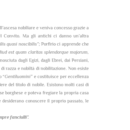
dell’ascesa nobiliare e veniva concesso grazie a
 Convito. Ma gli antichi ci danno un’altra
lis quasi noscibilis”;
Porfirio ci apprende che
 aliud est quam claritas splendorque majorum,
nosciuta dagli Egizi, dagli Ebrei, dai Persiani,
di razza e nobiltà di nobilitazione. Non esiste
o “
Gentiluomini”
e costituisce per eccellenza
re del titolo di nobile. Esistono molti casi di
sse borghese e poteva fregiare la propria casa
 desiderano conoscere il proprio passato, le
re fanciulli”.