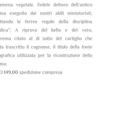
amena vegetale. Fedele delineo dell’antico
ma eseguito dai nostri abili miniaturisti,
ettando le ferree regole della disciplina
ldica”. A riprova del bello e del vero,
eremo citato al di sotto del cartiglio che
ta trascritto il cognome, il titolo della fonte
ografica utilizzata per la ricostruzione dello
ma.
O 149,00
spedizione compresa