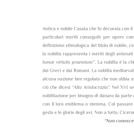
Antica e nobile Casata che fu decorata con il t
particolari meriti conseguiti per opere co
definizione etimologica del titolo di nobile, c
la nobiltà rappresenta i meriti degli antenati
honor virtutis praemium”
. La nobilta è la c
dai Greci e dai Romani. La nobiltà medioevale 
alcuna nazione ben regolata che non abbia av
ciò che dicesi
“Alta Aristocrazia”.
Nel XVI sec
nobilitazione per bisogno di danaro da parte 
con il loro emblema o stemma. Col passare d
gesta e le glorie degli avi. Non a torto, Cicer
“Non conosce