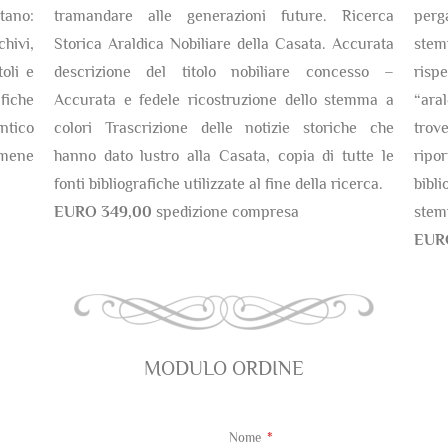
tano:
tramandare alle generazioni future. Ricerca
perg
chivi,
Storica Araldica Nobiliare della Casata. Accurata
stem
oli e
descrizione del titolo nobiliare concesso –
risp
fiche
Accurata e fedele ricostruzione dello stemma a
“ara
antico
colori Trascrizione delle notizie storiche che
trov
amene
hanno dato lustro alla Casata, copia di tutte le
ripor
fonti bibliografiche utilizzate al fine della ricerca.
bibli
EURO 349,00
spedizione compresa
stem
EUR
MODULO ORDINE
Nome