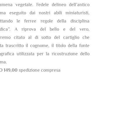
amena vegetale. Fedele delineo dell’antico
ma eseguito dai nostri abili miniaturisti,
ettando le ferree regole della disciplina
ldica”. A riprova del bello e del vero,
eremo citato al di sotto del cartiglio che
ta trascritto il cognome, il titolo della fonte
ografica utilizzata per la ricostruzione dello
ma.
O 149,00
spedizione compresa