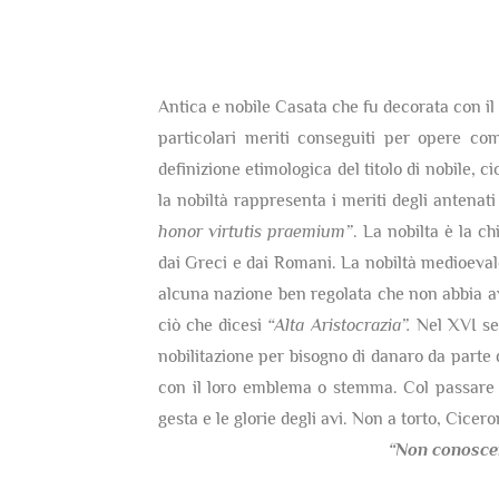
Antica e nobile Casata che fu decorata con il t
particolari meriti conseguiti per opere co
definizione etimologica del titolo di nobile, c
la nobiltà rappresenta i meriti degli antenati
honor virtutis praemium”
. La nobilta è la c
dai Greci e dai Romani. La nobiltà medioevale 
alcuna nazione ben regolata che non abbia av
ciò che dicesi
“Alta Aristocrazia”.
Nel XVI sec
nobilitazione per bisogno di danaro da parte 
con il loro emblema o stemma. Col passare d
gesta e le glorie degli avi. Non a torto, Cicer
“Non conosce