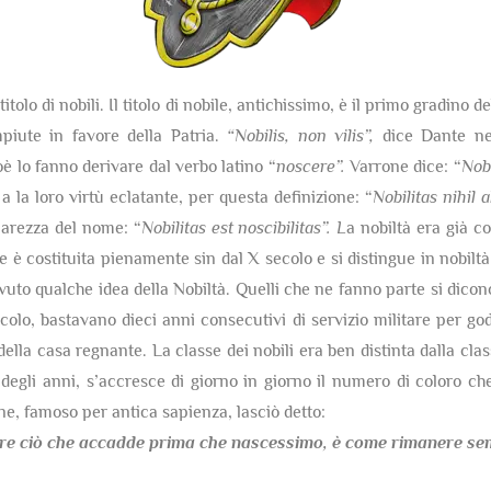
itolo di nobili. Il titolo di nobile, antichissimo, è il primo gradino 
mpiute in favore della Patria.
“Nobilis, non vilis”,
dice Dante nel
ioè lo fanno derivare dal verbo latino “
noscere”.
Varrone dice: “
Nobi
 a la loro virtù eclatante, per questa definizione: “
Nobilitas nihil
hiarezza del nome: “
Nobilitas est noscibilitas”. L
a nobiltà era già co
è costituita pienamente sin dal X secolo e si distingue in nobiltà 
uto qualche idea della Nobiltà. Quelli che ne fanno parte si dicon
olo, bastavano dieci anni consecutivi di servizio militare per gode
della casa regnante. La classe dei nobili era ben distinta dalla cla
egli anni, s’accresce di giorno in giorno il numero di coloro che
one, famoso per antica sapienza, lasciò detto:
re ciò che accadde prima che nascessimo,
è come rimanere semp