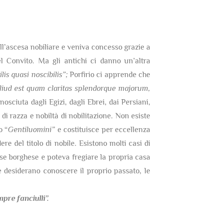
dell’ascesa nobiliare e veniva concesso grazie a
 Convito. Ma gli antichi ci danno un’altra
lis quasi noscibilis”;
Porfirio ci apprende che
 aliud est quam claritas splendorque majorum,
nosciuta dagli Egizi, dagli Ebrei, dai Persiani,
di razza e nobiltà di nobilitazione. Non esiste
o “
Gentiluomini”
e costituisce per eccellenza
re del titolo di nobile. Esistono molti casi di
sse borghese e poteva fregiare la propria casa
 desiderano conoscere il proprio passato, le
re fanciulli”.