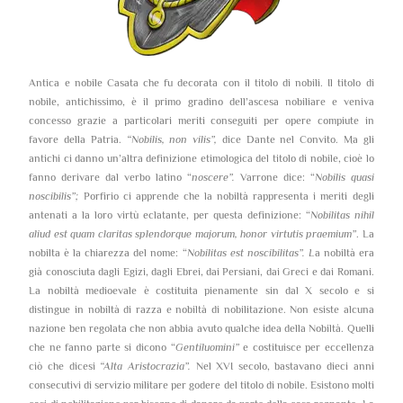
Antica e nobile Casata che fu decorata con il titolo di nobili. Il titolo di
nobile, antichissimo, è il primo gradino dell’ascesa nobiliare e veniva
concesso grazie a particolari meriti conseguiti per opere compiute in
favore della Patria.
“Nobilis, non vilis”,
dice Dante nel Convito. Ma gli
antichi ci danno un’altra definizione etimologica del titolo di nobile, cioè lo
fanno derivare dal verbo latino “
noscere”.
Varrone dice: “
Nobilis quasi
noscibilis”;
Porfirio ci apprende che la nobiltà rappresenta i meriti degli
antenati a la loro virtù eclatante, per questa definizione: “
Nobilitas nihil
aliud est quam claritas splendorque majorum, honor virtutis praemium”
. La
nobilta è la chiarezza del nome: “
Nobilitas est noscibilitas”. L
a nobiltà era
già conosciuta dagli Egizi, dagli Ebrei, dai Persiani, dai Greci e dai Romani.
La nobiltà medioevale è costituita pienamente sin dal X secolo e si
distingue in nobiltà di razza e nobiltà di nobilitazione. Non esiste alcuna
nazione ben regolata che non abbia avuto qualche idea della Nobiltà. Quelli
che ne fanno parte si dicono “
Gentiluomini”
e costituisce per eccellenza
ciò che dicesi
“Alta Aristocrazia”.
Nel XVI secolo, bastavano dieci anni
consecutivi di servizio militare per godere del titolo di nobile. Esistono molti