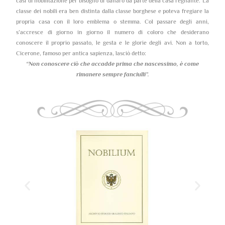
casi di nobilitazione per bisogno di danaro da parte della casa regnante. La
classe dei nobili era ben distinta dalla classe borghese e poteva fregiare la
propria casa con il loro emblema o stemma. Col passare degli anni,
s’accresce di giorno in giorno il numero di coloro che desiderano
conoscere il proprio passato, le gesta e le glorie degli avi. Non a torto,
Cicerone, famoso per antica sapienza, lasciò detto:
“Non conoscere ciò che accadde prima che nascessimo,
è come
rimanere sempre fanciulli”.