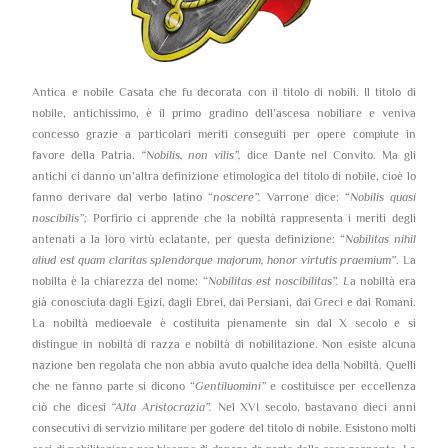
Antica e nobile Casata che fu decorata con il titolo di nobili. Il titolo di
nobile, antichissimo, è il primo gradino dell’ascesa nobiliare e veniva
concesso grazie a particolari meriti conseguiti per opere compiute in
favore della Patria.
“Nobilis, non vilis”,
dice Dante nel Convito. Ma gli
antichi ci danno un’altra definizione etimologica del titolo di nobile, cioè lo
fanno derivare dal verbo latino “
noscere”.
Varrone dice: “
Nobilis quasi
noscibilis”;
Porfirio ci apprende che la nobiltà rappresenta i meriti degli
antenati a la loro virtù eclatante, per questa definizione: “
Nobilitas nihil
aliud est quam claritas splendorque majorum, honor virtutis praemium”
. La
nobilta è la chiarezza del nome: “
Nobilitas est noscibilitas”. L
a nobiltà era
già conosciuta dagli Egizi, dagli Ebrei, dai Persiani, dai Greci e dai Romani.
La nobiltà medioevale è costituita pienamente sin dal X secolo e si
distingue in nobiltà di razza e nobiltà di nobilitazione. Non esiste alcuna
nazione ben regolata che non abbia avuto qualche idea della Nobiltà. Quelli
che ne fanno parte si dicono “
Gentiluomini”
e costituisce per eccellenza
ciò che dicesi
“Alta Aristocrazia”.
Nel XVI secolo, bastavano dieci anni
consecutivi di servizio militare per godere del titolo di nobile. Esistono molti