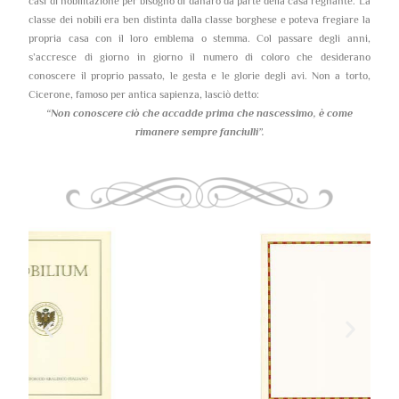
casi di nobilitazione per bisogno di danaro da parte della casa regnante. La
classe dei nobili era ben distinta dalla classe borghese e poteva fregiare la
propria casa con il loro emblema o stemma. Col passare degli anni,
s’accresce di giorno in giorno il numero di coloro che desiderano
conoscere il proprio passato, le gesta e le glorie degli avi. Non a torto,
Cicerone, famoso per antica sapienza, lasciò detto:
“Non conoscere ciò che accadde prima che nascessimo,
è come
rimanere sempre fanciulli”.