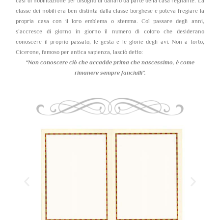
casi di nobilitazione per bisogno di danaro da parte della casa regnante. La
classe dei nobili era ben distinta dalla classe borghese e poteva fregiare la
propria casa con il loro emblema o stemma. Col passare degli anni,
s’accresce di giorno in giorno il numero di coloro che desiderano
conoscere il proprio passato, le gesta e le glorie degli avi. Non a torto,
Cicerone, famoso per antica sapienza, lasciò detto:
“Non conoscere ciò che accadde prima che nascessimo,
è come
rimanere sempre fanciulli”.