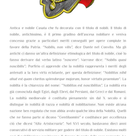
Antica e nobile Casata che fu decorata con il titolo di nobili. Il titolo di
nobile, antichissimo, è il primo gradino dell’ascesa nobiliare e veniva
concesso grazie a particolari meriti conseguiti per opere compiute in
favore della Patria.
“Nobilis, non vilis”,
dice Dante nel Convito. Ma gli
antichi ci danno un’altra definizione etimologica del titolo di nobile, cioè lo
fanno derivare dal verbo latino “
noscere”.
Varrone dice: “
Nobilis quasi
noscibilis”;
Porfirio ci apprende che la nobiltà rappresenta i meriti degli
antenati a la loro virtù eclatante, per questa definizione: “
Nobilitas nihil
aliud est quam claritas splendorque majorum, honor virtutis praemium”
. La
nobilta è la chiarezza del nome: “
Nobilitas est noscibilitas”. L
a nobiltà era
già conosciuta dagli Egizi, dagli Ebrei, dai Persiani, dai Greci e dai Romani.
La nobiltà medioevale è costituita pienamente sin dal X secolo e si
distingue in nobiltà di razza e nobiltà di nobilitazione. Non esiste alcuna
nazione ben regolata che non abbia avuto qualche idea della Nobiltà. Quelli
che ne fanno parte si dicono “
Gentiluomini”
e costituisce per eccellenza
ciò che dicesi
“Alta Aristocrazia”.
Nel XVI secolo, bastavano dieci anni
consecutivi di servizio militare per godere del titolo di nobile. Esistono molti