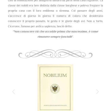
casi di nobilitazione per bisogno di danaro da parte della casa regnante. La
classe dei nobili era ben distinta dalla classe borghese e poteva fregiare la
propria casa con il loro emblema o stemma. Col passare degli anni,
s’accresce di giorno in giorno il numero di coloro che desiderano
conoscere il proprio passato, le gesta e le glorie degli avi. Non a torto,
Cicerone, famoso per antica sapienza, lasciò detto:
“Non conoscere ciò che accadde prima che nascessimo,
è come
rimanere sempre fanciulli”.