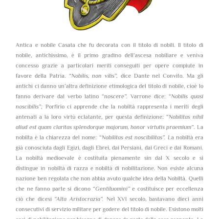
Antica e nobile Casata che fu decorata con il titolo di nobili. Il titolo di
nobile, antichissimo, è il primo gradino dell’ascesa nobiliare e veniva
concesso grazie a particolari meriti conseguiti per opere compiute in
favore della Patria.
“Nobilis, non vilis”,
dice Dante nel Convito. Ma gli
antichi ci danno un’altra definizione etimologica del titolo di nobile, cioè lo
fanno derivare dal verbo latino “
noscere”.
Varrone dice: “
Nobilis quasi
noscibilis”;
Porfirio ci apprende che la nobiltà rappresenta i meriti degli
antenati a la loro virtù eclatante, per questa definizione: “
Nobilitas nihil
aliud est quam claritas splendorque majorum, honor virtutis praemium”
. La
nobilta è la chiarezza del nome: “
Nobilitas est noscibilitas”. L
a nobiltà era
già conosciuta dagli Egizi, dagli Ebrei, dai Persiani, dai Greci e dai Romani.
La nobiltà medioevale è costituita pienamente sin dal X secolo e si
distingue in nobiltà di razza e nobiltà di nobilitazione. Non esiste alcuna
nazione ben regolata che non abbia avuto qualche idea della Nobiltà. Quelli
che ne fanno parte si dicono “
Gentiluomini”
e costituisce per eccellenza
ciò che dicesi
“Alta Aristocrazia”.
Nel XVI secolo, bastavano dieci anni
consecutivi di servizio militare per godere del titolo di nobile. Esistono molti