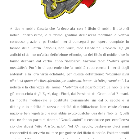
Antica e nobile Casata che fu decorata con il titolo di nobili. Il titolo di
nobile, antichissimo, è il primo gradino dell’ascesa nobiliare e veniva
concesso grazie a particolari meriti conseguiti per opere compiute in
favore della Patria.
“Nobilis, non vilis”,
dice Dante nel Convito. Ma gli
antichi ci danno un’altra definizione etimologica del titolo di nobile, cioè lo
fanno derivare dal verbo latino “
noscere”.
Varrone dice: “
Nobilis quasi
noscibilis”;
Porfirio ci apprende che la nobiltà rappresenta i meriti degli
antenati a la loro virtù eclatante, per questa definizione: “
Nobilitas nihil
aliud est quam claritas splendorque majorum, honor virtutis praemium”
. La
nobilta è la chiarezza del nome: “
Nobilitas est noscibilitas”. L
a nobiltà era
già conosciuta dagli Egizi, dagli Ebrei, dai Persiani, dai Greci e dai Romani.
La nobiltà medioevale è costituita pienamente sin dal X secolo e si
distingue in nobiltà di razza e nobiltà di nobilitazione. Non esiste alcuna
nazione ben regolata che non abbia avuto qualche idea della Nobiltà. Quelli
che ne fanno parte si dicono “
Gentiluomini”
e costituisce per eccellenza
ciò che dicesi
“Alta Aristocrazia”.
Nel XVI secolo, bastavano dieci anni
consecutivi di servizio militare per godere del titolo di nobile. Esistono molti