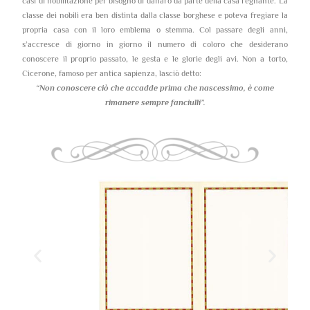
casi di nobilitazione per bisogno di danaro da parte della casa regnante. La
classe dei nobili era ben distinta dalla classe borghese e poteva fregiare la
propria casa con il loro emblema o stemma. Col passare degli anni,
s’accresce di giorno in giorno il numero di coloro che desiderano
conoscere il proprio passato, le gesta e le glorie degli avi. Non a torto,
Cicerone, famoso per antica sapienza, lasciò detto:
“Non conoscere ciò che accadde prima che nascessimo,
è come
rimanere sempre fanciulli”.