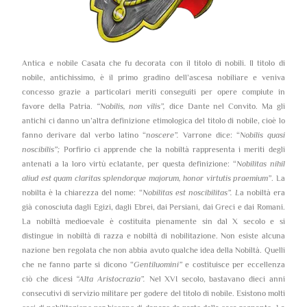
Antica e nobile Casata che fu decorata con il titolo di nobili. Il titolo di
nobile, antichissimo, è il primo gradino dell’ascesa nobiliare e veniva
concesso grazie a particolari meriti conseguiti per opere compiute in
favore della Patria.
“Nobilis, non vilis”,
dice Dante nel Convito. Ma gli
antichi ci danno un’altra definizione etimologica del titolo di nobile, cioè lo
fanno derivare dal verbo latino “
noscere”.
Varrone dice: “
Nobilis quasi
noscibilis”;
Porfirio ci apprende che la nobiltà rappresenta i meriti degli
antenati a la loro virtù eclatante, per questa definizione: “
Nobilitas nihil
aliud est quam claritas splendorque majorum, honor virtutis praemium”
. La
nobilta è la chiarezza del nome: “
Nobilitas est noscibilitas”. L
a nobiltà era
già conosciuta dagli Egizi, dagli Ebrei, dai Persiani, dai Greci e dai Romani.
La nobiltà medioevale è costituita pienamente sin dal X secolo e si
distingue in nobiltà di razza e nobiltà di nobilitazione. Non esiste alcuna
nazione ben regolata che non abbia avuto qualche idea della Nobiltà. Quelli
che ne fanno parte si dicono “
Gentiluomini”
e costituisce per eccellenza
ciò che dicesi
“Alta Aristocrazia”.
Nel XVI secolo, bastavano dieci anni
consecutivi di servizio militare per godere del titolo di nobile. Esistono molti