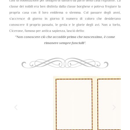
casi di nobilitazione per bisogno di danaro da parte della casa regnante. La
classe dei nobili era ben distinta dalla classe borghese e poteva fregiare la
propria casa con il loro emblema o stemma. Col passare degli anni,
s’accresce di giorno in giorno il numero di coloro che desiderano
conoscere il proprio passato, le gesta e le glorie degli avi. Non a torto,
Cicerone, famoso per antica sapienza, lasciò detto:
“Non conoscere ciò che accadde prima che nascessimo,
è come
rimanere sempre fanciulli”.