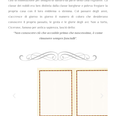
casi di nobilitazione per bisogno di danaro da parte della casa regnante. La
classe dei nobili era ben distinta dalla classe borghese e poteva fregiare la
propria casa con il loro emblema o stemma. Col passare degli anni,
s’accresce di giorno in giorno il numero di coloro che desiderano
conoscere il proprio passato, le gesta e le glorie degli avi. Non a torto,
Cicerone, famoso per antica sapienza, lasciò detto:
“Non conoscere ciò che accadde prima che nascessimo,
è come
rimanere sempre fanciulli”.