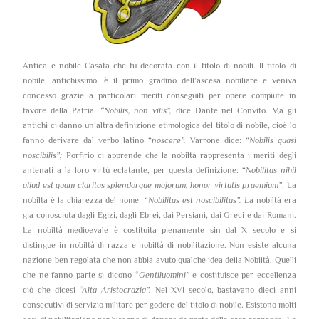
Antica e nobile Casata che fu decorata con il titolo di nobili. Il titolo di
nobile, antichissimo, è il primo gradino dell’ascesa nobiliare e veniva
concesso grazie a particolari meriti conseguiti per opere compiute in
favore della Patria.
“Nobilis, non vilis”,
dice Dante nel Convito. Ma gli
antichi ci danno un’altra definizione etimologica del titolo di nobile, cioè lo
fanno derivare dal verbo latino “
noscere”.
Varrone dice: “
Nobilis quasi
noscibilis”;
Porfirio ci apprende che la nobiltà rappresenta i meriti degli
antenati a la loro virtù eclatante, per questa definizione: “
Nobilitas nihil
aliud est quam claritas splendorque majorum, honor virtutis praemium”
. La
nobilta è la chiarezza del nome: “
Nobilitas est noscibilitas”. L
a nobiltà era
già conosciuta dagli Egizi, dagli Ebrei, dai Persiani, dai Greci e dai Romani.
La nobiltà medioevale è costituita pienamente sin dal X secolo e si
distingue in nobiltà di razza e nobiltà di nobilitazione. Non esiste alcuna
nazione ben regolata che non abbia avuto qualche idea della Nobiltà. Quelli
che ne fanno parte si dicono “
Gentiluomini”
e costituisce per eccellenza
ciò che dicesi
“Alta Aristocrazia”.
Nel XVI secolo, bastavano dieci anni
consecutivi di servizio militare per godere del titolo di nobile. Esistono molti