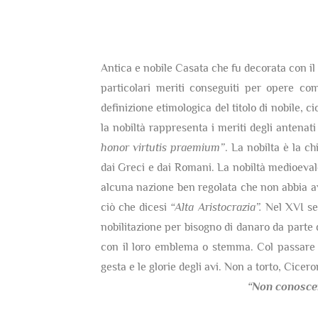
Antica e nobile Casata che fu decorata con il t
particolari meriti conseguiti per opere co
definizione etimologica del titolo di nobile, c
la nobiltà rappresenta i meriti degli antenati
honor virtutis praemium”
. La nobilta è la c
dai Greci e dai Romani. La nobiltà medioevale 
alcuna nazione ben regolata che non abbia av
ciò che dicesi
“Alta Aristocrazia”.
Nel XVI sec
nobilitazione per bisogno di danaro da parte 
con il loro emblema o stemma. Col passare d
gesta e le glorie degli avi. Non a torto, Cicer
“Non conosce