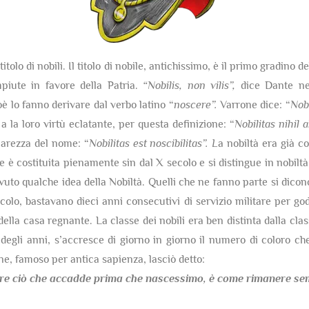
itolo di nobili. Il titolo di nobile, antichissimo, è il primo gradino 
mpiute in favore della Patria.
“Nobilis, non vilis”,
dice Dante nel
ioè lo fanno derivare dal verbo latino “
noscere”.
Varrone dice: “
Nobi
 a la loro virtù eclatante, per questa definizione: “
Nobilitas nihil
hiarezza del nome: “
Nobilitas est noscibilitas”. L
a nobiltà era già co
è costituita pienamente sin dal X secolo e si distingue in nobiltà 
uto qualche idea della Nobiltà. Quelli che ne fanno parte si dicon
olo, bastavano dieci anni consecutivi di servizio militare per gode
della casa regnante. La classe dei nobili era ben distinta dalla cla
egli anni, s’accresce di giorno in giorno il numero di coloro che
one, famoso per antica sapienza, lasciò detto:
re ciò che accadde prima che nascessimo,
è come rimanere semp