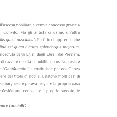
dell’ascesa nobiliare e veniva concesso grazie a
 Convito. Ma gli antichi ci danno un’altra
lis quasi noscibilis”;
Porfirio ci apprende che
 aliud est quam claritas splendorque majorum,
nosciuta dagli Egizi, dagli Ebrei, dai Persiani,
di razza e nobiltà di nobilitazione. Non esiste
o “
Gentiluomini”
e costituisce per eccellenza
re del titolo di nobile. Esistono molti casi di
sse borghese e poteva fregiare la propria casa
 desiderano conoscere il proprio passato, le
re fanciulli”.