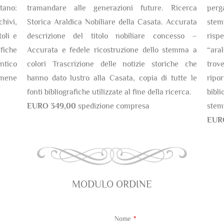
tano:
tramandare alle generazioni future. Ricerca
perg
chivi,
Storica Araldica Nobiliare della Casata. Accurata
stem
oli e
descrizione del titolo nobiliare concesso –
risp
fiche
Accurata e fedele ricostruzione dello stemma a
“ara
antico
colori Trascrizione delle notizie storiche che
trov
amene
hanno dato lustro alla Casata, copia di tutte le
ripor
fonti bibliografiche utilizzate al fine della ricerca.
bibli
EURO 349,00
spedizione compresa
stem
EUR
MODULO ORDINE
Nome